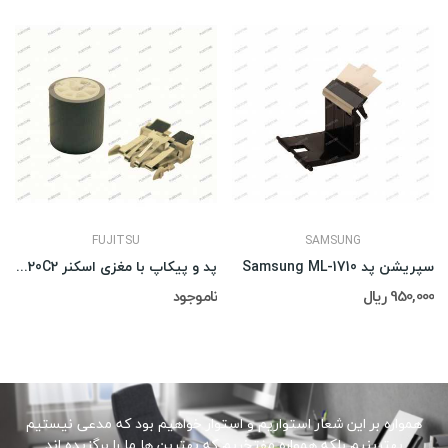
FUJITSU
SAMSUNG
سپریشن پد Samsung ML-1710
پد و پیکاپ با مغزی اسکنر Fujitsu 5120C2
950,000 ریال
ناموجود
همواره بر این شعار استواریم و استوار خواهیم بود که مدعی نیستیم
بهترینیم بلکه همواره مفتخریم که بهترین ها ما را برگزیده اند