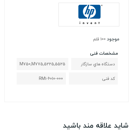
موجود
100 قلم
مشخصات فنی
دستگاه هاي سازگار
5225,5525,M750,M775
کد فنی
RM1-6010-000
شاید علاقه مند باشید