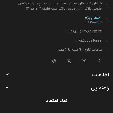
خیابان کریمخان،خیابان سمیه،نرسیده به چهارراه ایرانشهر
جنوبی،پلاک 192،(روبروی بانک سپه)طبقه 3،واحد 14
خط ویژه
02182806016
02188311594-88311672
Info@pubstore.ir
ساعات کاری : 9 صبح تا 6 عصر
اطلاعات

راهنمایی

نماد اعتماد