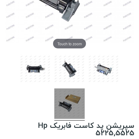
Touch to zoom
سپریشن پد کاست فابریک Hp
5225,5525