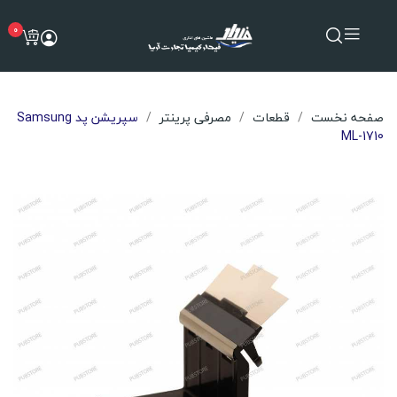
0
صفحه نخست
قطعات
مصرفی پرینتر
سپریشن پد Samsung
ML-1710