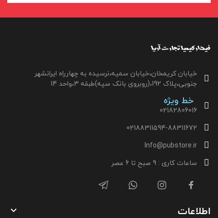
خیابان کریمخان،خیابان سمیه،نرسیده به چهارراه ایرانشهر
جنوبی،پلاک 192،(روبروی بانک سپه)طبقه 3،واحد 14
خط ویژه
02182806016
02188311594-88311672
Info@pubstore.ir
ساعات کاری : 9 صبح تا 6 عصر
اطلاعات
