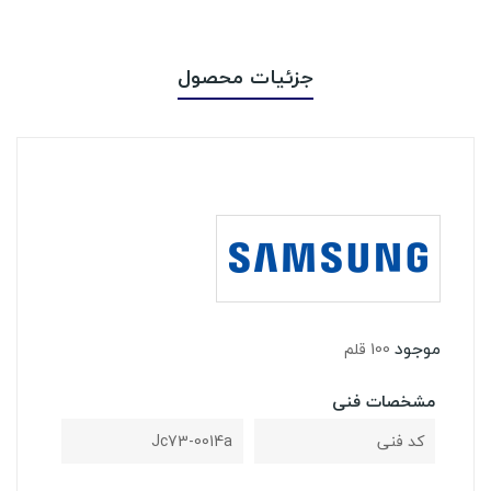
جزئیات محصول
موجود
100 قلم
مشخصات فنی
کد فنی
Jc73-0014a