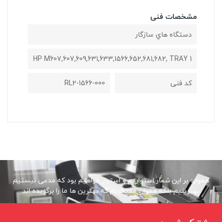
مشخصات فنی
دستگاه هاي سازگار
HP M607,607,609,631,633,1566,652,681,682, TRAY 1
کد فنی
RL2-1566-000
همواره بر این شعار استواریم و استوار خواهیم بود که مدعی نیستیم
بهترینیم بلکه همواره مفتخریم که بهترین ها ما را برگزیده اند