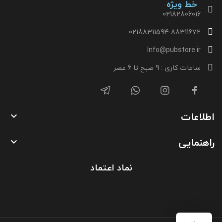
خط ویژه
02182806016
02188311594-88311672
Info@pubstore.ir
ساعات کاری : 9 صبح تا 6 عصر
اطلاعات

راهنمایی

نماد اعتماد