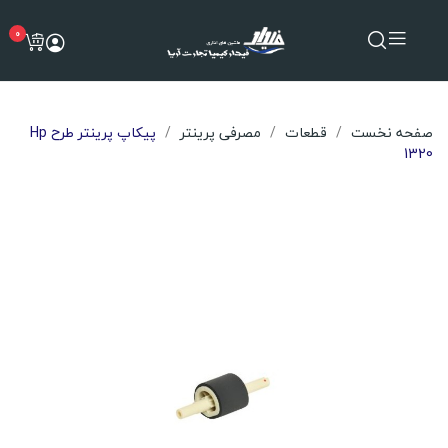
0
صفحه نخست
قطعات
مصرفی پرینتر
پیکاپ پرینتر طرح Hp
1320