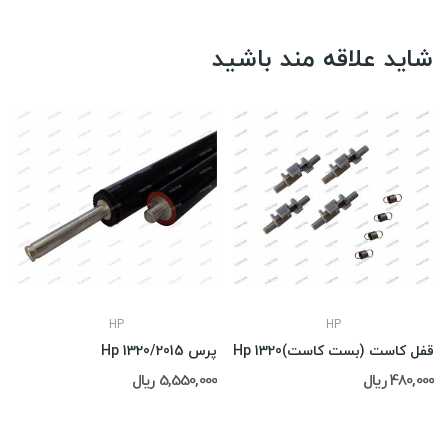
شاید علاقه مند باشید
HP
HP
قفل کاست (بست کاست)Hp 1320
پرس Hp 1320/2015
480,000 ریال
5,550,000 ریال