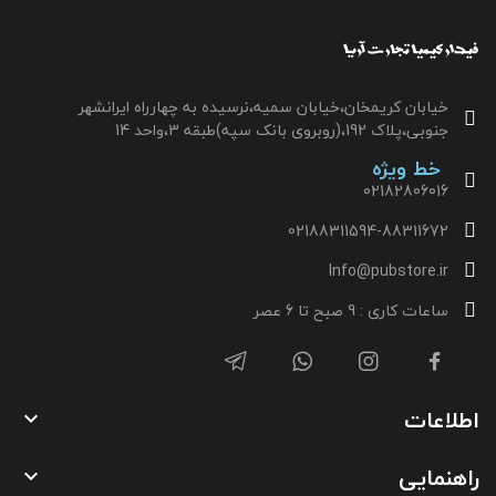
خیابان کریمخان،خیابان سمیه،نرسیده به چهارراه ایرانشهر
جنوبی،پلاک 192،(روبروی بانک سپه)طبقه 3،واحد 14
خط ویژه
02182806016
02188311594-88311672
Info@pubstore.ir
ساعات کاری : 9 صبح تا 6 عصر
اطلاعات

راهنمایی
