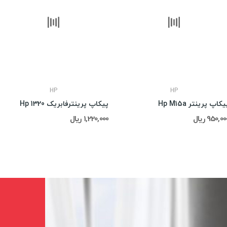
HP
HP
یکاپ پرینتر Hp M15a
پیکاپ پرینترفابریک Hp 1320
950,0 ریال
1,220,000 ریال