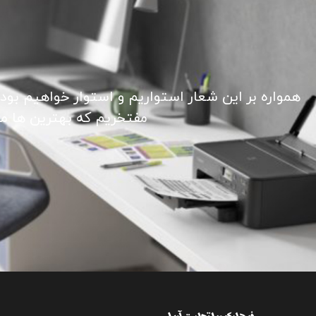
همواره بر این شعار استواریم و استوار خواهیم بود
مفتخریم که بهترین ها ما ر