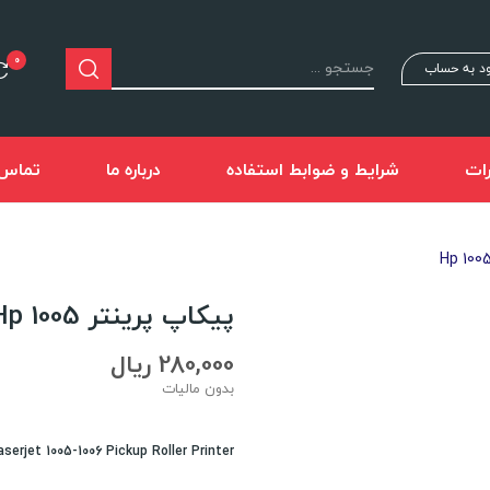
0
د به حساب
ات
شرایط و ضوابط استفاده
درباره ما
تماس ب
پیکاپ پرینتر Hp 1005
280,000 ریال
بدون مالیات
serjet 1005-1006 Pickup Roller Printer