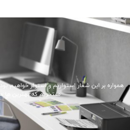
همواره بر این شعار استواریم و استوار خواهیم بود
مفتخریم که بهترین ها ما ر