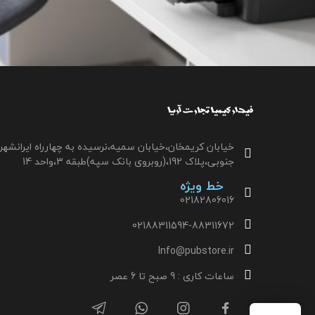
خیابان کریمخان،خیابان سمیه،نرسیده به چهارراه ایرانشهر
جنوبی،پلاک 192،(روبروی بانک سپه)طبقه 3،واحد 14
خط ویژه
02182806016
02188311594-88311672
Info@pubstore.ir
ساعات کاری : 9 صبح تا 6 عصر