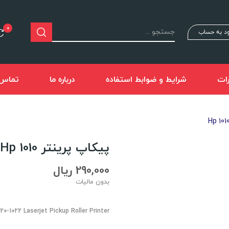
0
د به حساب
ات
شرایط و ضوابط استفاده
درباره ما
تماس ب
پیکاپ پرینتر Hp 1010
290,000 ریال
بدون مالیات
020-1022 Laserjet Pickup Roller Printer