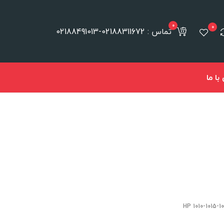
0
0
تماس : 02188311672-02188491013
ا ما
HP 1010-1015-1