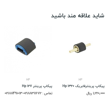
شاید علاقه مند باشید
HP
HP
پیکاپ پرینترفابریک Hp 1320
پیکاپ پرینتر Hp 127
1,220,000 ریال
تماس : 02188311672-02188491013