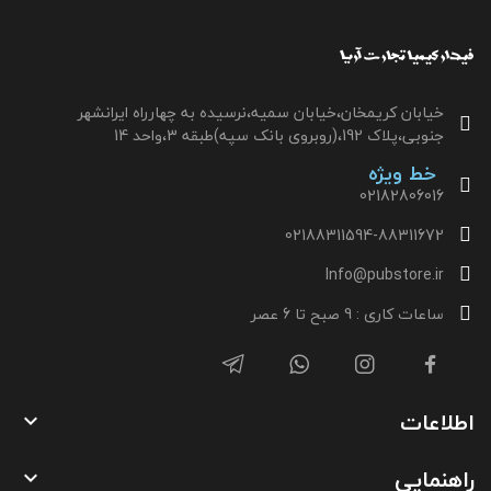
خیابان کریمخان،خیابان سمیه،نرسیده به چهارراه ایرانشهر
جنوبی،پلاک 192،(روبروی بانک سپه)طبقه 3،واحد 14
خط ویژه
02182806016
02188311594-88311672
Info@pubstore.ir
ساعات کاری : 9 صبح تا 6 عصر
اطلاعات

راهنمایی
