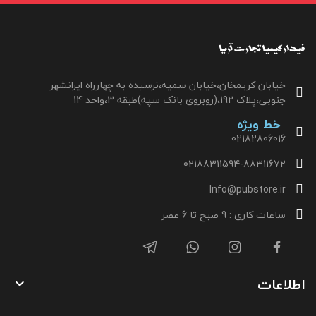
خیابان کریمخان،خیابان سمیه،نرسیده به چهارراه ایرانشهر
جنوبی،پلاک 192،(روبروی بانک سپه)طبقه 3،واحد 14
خط ویژه
02182806016
02188311594-88311672
Info@pubstore.ir
ساعات کاری : 9 صبح تا 6 عصر
اطلاعات
