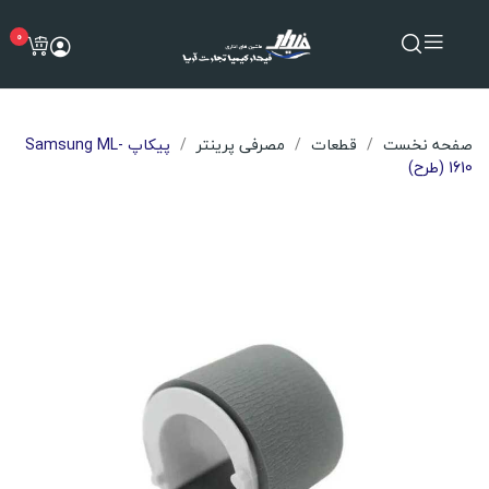
0
صفحه نخست
قطعات
مصرفی پرینتر
پیکاپ Samsung ML-
1610 (طرح)