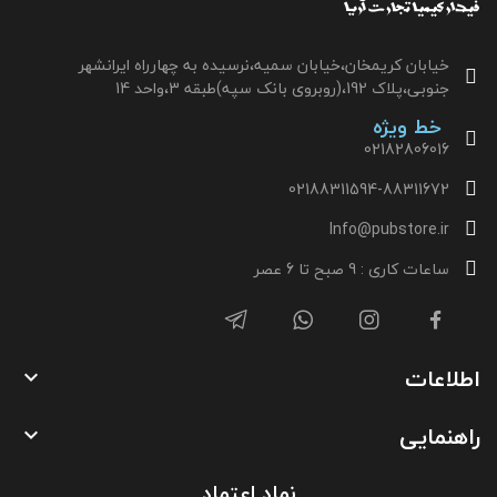
خیابان کریمخان،خیابان سمیه،نرسیده به چهارراه ایرانشهر
جنوبی،پلاک 192،(روبروی بانک سپه)طبقه 3،واحد 14
خط ویژه
02182806016
02188311594-88311672
Info@pubstore.ir
ساعات کاری : 9 صبح تا 6 عصر
اطلاعات

راهنمایی

نماد اعتماد