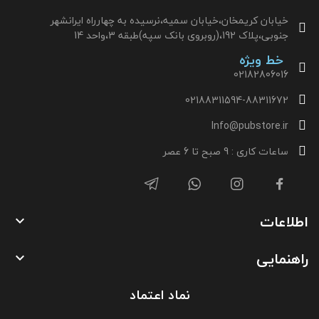
خیابان کریمخان،خیابان سمیه،نرسیده به چهارراه ایرانشهر
جنوبی،پلاک 192،(روبروی بانک سپه)طبقه 3،واحد 14
خط ویژه
02182806016
02188311594-88311672
Info@pubstore.ir
ساعات کاری : 9 صبح تا 6 عصر
اطلاعات

راهنمایی

نماد اعتماد