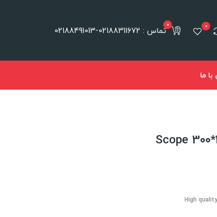
0
0
تماس : 02188311672-02188491013
ا ما
High qualit