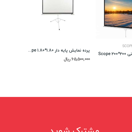
SCOP
پرده نمایش پایه دار Scope 1.80*1.80
Scope
65,500,000 ریال
82,500,000 ریال
مشترک شوید