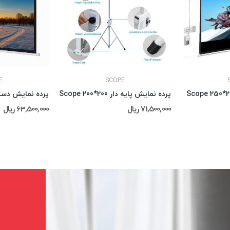
E
SCOPE
پرده نمایش پایه دار Scope 200*200
پرده نمایش دستی  200*200
71,500,000 ریال
63,500,000 ریال