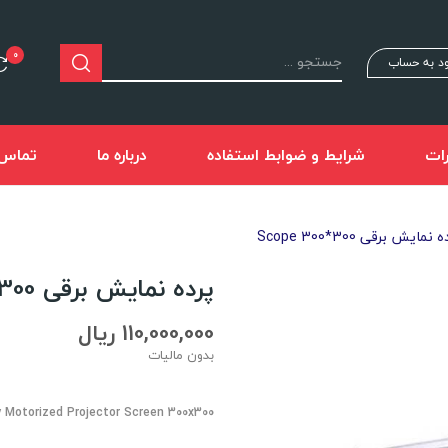
0
د به حساب
ات
شرایط و ضوابط استفاده
درباره ما
تماس ب
 نمایش برقی Scope 300*300
پرده نمایش برقی Scope 300*300
110,000,000 ریال
بدون مالیات
y Motorized Projector Screen 300x300