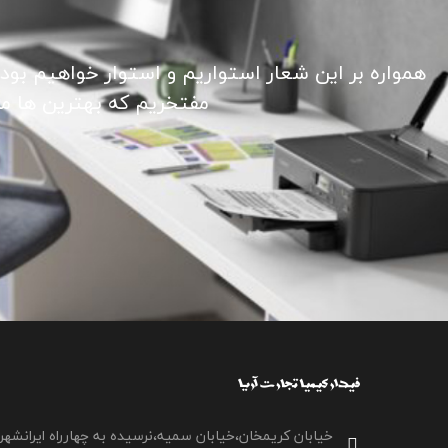
همواره بر این شعار استواریم و استوار خواهیم بود
مفتخریم که بهترین ها ما ر
خیابان کریمخان،خیابان سمیه،نرسیده به چهارراه ایرانشهر