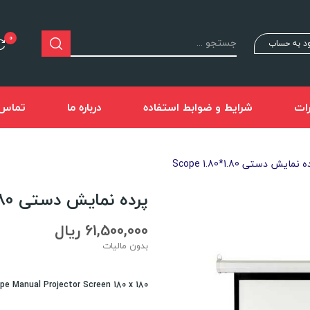
0
د به حساب
ات
شرایط و ضوابط استفاده
درباره ما
تماس ب
 نمایش دستی Scope 1.80*1.80
پرده نمایش دستی Scope 1.80*1.80
61,500,000 ریال
بدون مالیات
pe Manual Projector Screen 180 x 180