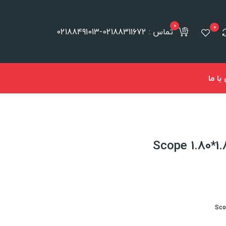
0
0
تماس : 02188311672-02188491013
ا ما
Sco