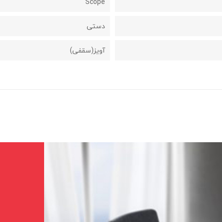
Scope
دستی
آویز(سقفی)