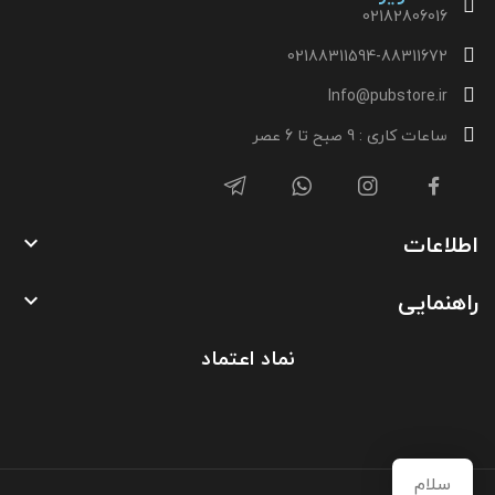
02182806016
02188311594-88311672
Info@pubstore.ir
ساعات کاری : 9 صبح تا 6 عصر
اطلاعات

راهنمایی

نماد اعتماد
سلام