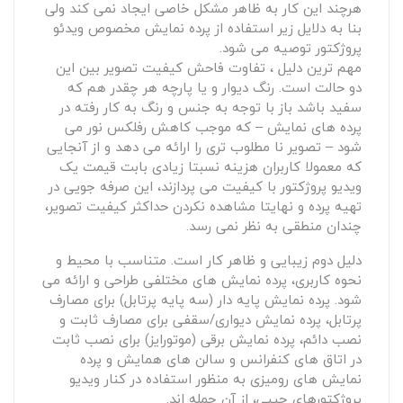
هرچند این کار به ظاهر مشکل خاصی ایجاد نمی کند ولی
بنا به دلایل زیر استفاده از پرده نمایش مخصوص ویدئو
پروژکتور توصیه می شود.
مهم ترین دلیل ، تفاوت فاحش کیفیت تصویر بین این
دو حالت است. رنگ دیوار و یا پارچه هر چقدر هم که
سفید باشد باز با توجه به جنس و رنگ به کار رفته در
پرده های نمایش – که موجب کاهش رفلکس نور می
شود – تصویر نا مطلوب تری را ارائه می دهد و از آنجایی
که معمولا کاربران هزینه نسبتا زیادی بابت قیمت یک
ویدیو پروژکتور با کیفیت می پردازند، این صرفه جویی در
تهیه پرده و نهایتا مشاهده نکردن حداکثر کیفیت تصویر،
چندان منطقی به نظر نمی رسد.
دلیل دوم زیبایی و ظاهر کار است. متناسب با محیط و
نحوه کاربری، پرده نمایش های مختلفی طراحی و ارائه می
شود. پرده نمایش پایه دار (سه پایه پرتابل) برای مصارف
پرتابل، پرده نمایش دیواری/سقفی برای مصارف ثابت و
نصب دائم، پرده نمایش برقی (موتورایز) برای نصب ثابت
در اتاق های کنفرانس و سالن های همایش و پرده
نمایش های رومیزی به منظور استفاده در کنار ویدیو
پروژکتورهای جیبی، از آن جمله اند.