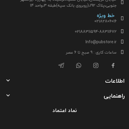
جنوبی،پلاک 192،(روبروی بانک سپه)طبقه 3،واحد 14
خط ویژه
02182806016
02188311594-88311672
Info@pubstore.ir
ساعات کاری : 9 صبح تا 6 عصر
اطلاعات

راهنمایی

نماد اعتماد