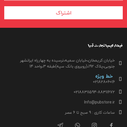
اشتراک
خیابان کریمخان،خیابان سمیه،نرسیده به چهارراه ایرانشهر
جنوبی،پلاک 192،(روبروی بانک سپه)طبقه 3،واحد 14
خط ویژه
02182806016
02188311594-88311672
Info@pubstore.ir
ساعات کاری : 9 صبح تا 6 عصر