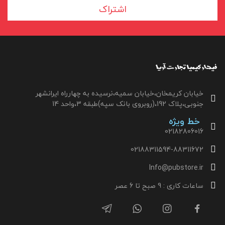
اشتراک
خیابان کریمخان،خیابان سمیه،نرسیده به چهارراه ایرانشهر
جنوبی،پلاک 192،(روبروی بانک سپه)طبقه 3،واحد 14
خط ویژه
02182806016
02188311594-88311672
Info@pubstore.ir
ساعات کاری : 9 صبح تا 6 عصر