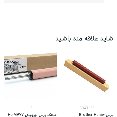
شاید علاقه مند باشید
HP
BROTHER
پرس Brother HL-1110
غلطک پرس اورجینال Hp M477