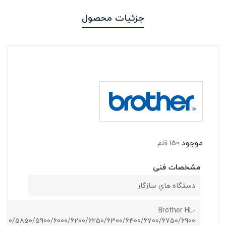
جزئیات محصول
موجود
150 قلم
مشخصات فنی
دستگاه هاي سازگار
Brother HL-
800/5850/5900/6000/6200/6250/6300/6400/6700/6750/6900