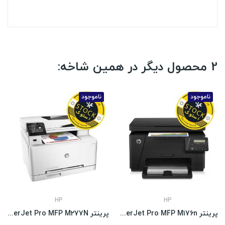
2 محصول دیگر در همین شاخه:
ناموجود
ناموجود
HP
HP
پرینتر HP LaserJet Pro MFP M176n استوک
پرینتر HP Color LaserJet Pro MFP M277N استوک