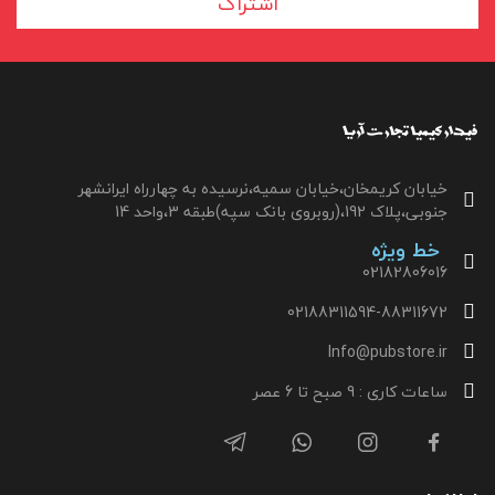
اشتراک
خیابان کریمخان،خیابان سمیه،نرسیده به چهارراه ایرانشهر
جنوبی،پلاک 192،(روبروی بانک سپه)طبقه 3،واحد 14
خط ویژه
02182806016
02188311594-88311672
Info@pubstore.ir
ساعات کاری : 9 صبح تا 6 عصر