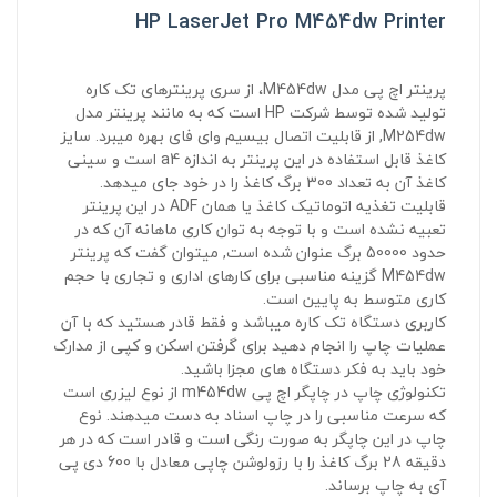
HP LaserJet Pro M454dw Printer
پرینتر اچ پی مدل M454dw، از سری پرینترهای تک کاره
تولید شده توسط شرکت HP است که به مانند پرینتر مدل
M254dw, از قابلیت اتصال بیسیم وای فای بهره میبرد. سایز
کاغذ قابل استفاده در این پرینتر به اندازه a4 است و سینی
کاغذ آن به تعداد 300 برگ کاغذ را در خود جای میدهد.
قابلیت تغذیه اتوماتیک کاغذ یا همان ADF در این پرینتر
تعبیه نشده است و با توجه به توان کاری ماهانه آن که در
حدود 50000 برگ عنوان شده است, میتوان گفت که پرینتر
M454dw گزینه مناسبی برای کارهای اداری و تجاری با حجم
کاری متوسط به پایین است.
کاربری دستگاه تک کاره میباشد و فقط قادر هستید که با آن
عملیات چاپ را انجام دهید برای گرفتن اسکن و کپی از مدارک
خود باید به فکر دستگاه های مجزا باشید.
تکنولوژی چاپ در چاپگر اچ پی m454dw از نوع لیزری است
که سرعت مناسبی را در چاپ اسناد به دست میدهند. نوع
چاپ در این چاپگر به صورت رنگی است و قادر است که در هر
دقیقه 28 برگ کاغذ را با رزولوشن چاپی معادل با 600 دی پی
آی به چاپ برساند.