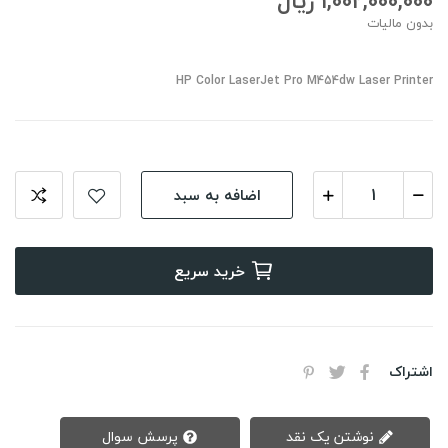
1,002,000,000 ریال
بدون مالیات
HP Color LaserJet Pro M454dw Laser Printer
اضافه به سبد
خرید سریع
اشتراک
نوشتن یک نقد
پرسش سوال