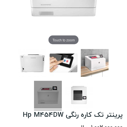
Touch to zoom
پرینتر تک کاره رنگی Hp M454DW