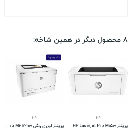
8 محصول دیگر در همین شاخه:
ناموجود
HP
HP
پرینتر HP Laserjet Pro M15w
پرینتر لیزری رنگی HP Color LaserJet Pro M452nw