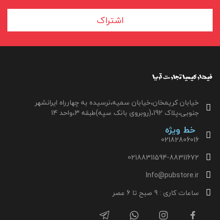
اشتراک
خیابان کریمخان،خیابان سمیه،نرسیده به چهارراه ایرانشهر
جنوبی،پلاک 192،(روبروی بانک سپه)طبقه 3،واحد 14
خط ویژه
02182806016
02188311594-88311672
Info@pubstore.ir
ساعات کاری : 9 صبح تا 6 عصر