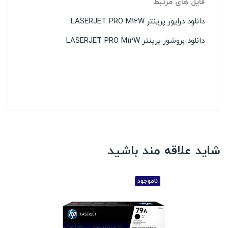
فایل های مرتبط
دانلود درایور پرینتر LASERJET PRO M12W
دانلود بروشور پرینتر LASERJET PRO M12W
شاید علاقه مند باشید
ناموجود