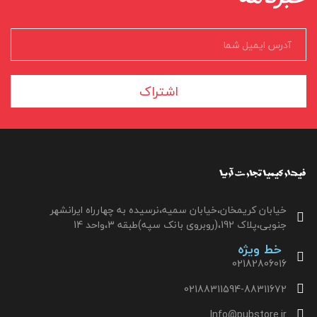
اشتراک
خیابان کریمخان،خیابان سمیه،نرسیده به چهارراه ایرانشهر
جنوبی،پلاک 192،(روبروی بانک سپه)طبقه 3،واحد 14
خط ویژه
02182806016
02188311594-88311672
Info@pubstore.ir