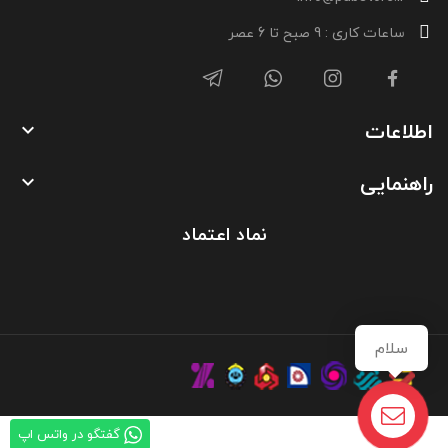
ساعات کاری : 9 صبح تا 6 عصر
اطلاعات

راهنمایی

نماد اعتماد
سلام
گفتگو در واتس اپ