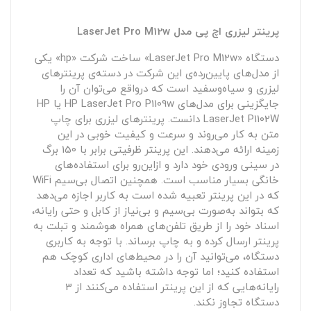
پرینتر لیزری اچ پی مدل LaserJet Pro M12w
دستگاه «LaserJet Pro M12w» ساخت شرکت «hp» یکی
از مدل‌های پایین‌رده‌ی این شرکت در دسته‌ی پرینترهای
لیزری و سیاه‌و‌سفید است که درواقع می‌توان آن را
جایگزینی برای مدل‌های HP LaserJet Pro P1109w یا HP
LaserJet P1102W دانست. پرینترهای لیزری برای چاپ
متن به کار می‌روند و سرعت و کیفیت خوبی در این
زمینه ارائه می‌دهند. این پرینتر ظرفیتی برابر با 150 برگ
در سینی ورودی خود دارد و ازاین‌رو برای استفاده‌های
خانگی بسیار مناسب است. همچنین اتصال بی‌سیم WiFi
که در این پرینتر تعبیه شده است به کاربر اجازه می‌دهد
که بتواند به‌صورت بی‌سیم و بی‌نیاز از کابل و حتی رایانه،
اسناد خود را از طریق تلفن‌های همراه هوشمند و تبلت به
پرینتر ارسال کرده و به چاپ برساند. با توجه به کاربری
دستگاه، می‌توانید آن را در محیط‌های اداری کوچک هم
استفاده کنید؛ اما توجه داشته باشید که تعداد
رایانه‌هایی که از این پرینتر استفاده می‌کنند از 3
دستگاه تجاوز نکند.