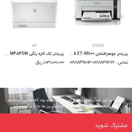
HP
EPSON
پرینتر جوهرافشان EcoTank ET-M1100
پرینتر تک کاره رنگی Hp M454DW
تماس : 02188311672-02188491013
1,031,000,000 ریال
همواره بر این شعار استواریم و استوار خواهیم بود که مدعی نیستیم
بهترینیم بلکه همواره مفتخریم که بهترین ها ما را برگزیده اند
مشترک شوید