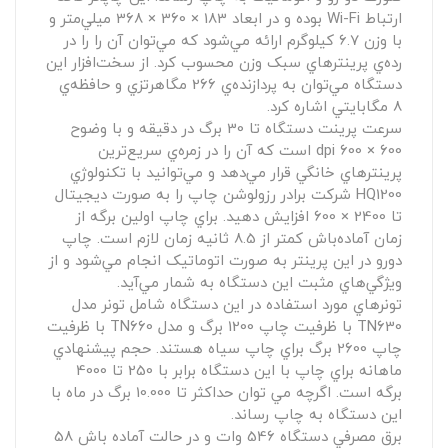
ارتباط Wi-Fi بوده و در ابعاد 183 × 360 × 368 ميلي‌متر و
با وزن 6.7 کيلوگرم ارائه مي‌شود که مي‌توان آن را را در
رده‌ي پرينترهاي سبک وزن محسوب کرد. از سخت‌افزار اين
دستگاه مي‌توان به پردازنده‌ي 266 مگاهرتزي و حافظه‌ي
8 مگابايتي اشاره کرد.
سرعت پرينت دستگاه تا 30 برگ در دقيقه و با وضوح
600 × 600 dpi است که آن را در زمره‌ي سريع‌ترين
پرينترهاي خانگي قرار مي‌دهد و مي‌توانيد با تکنولوژي
HQ1200 شرکت برادر رزولوشن چاپ را به صورت ديجيتال
تا 2400 × 600 افزايش دهيد. براي چاپ اولين برگه از
زمان آماده‌باش کمتر از 8.5 ثانيه زمان لازم است. چاپ
دورو در اين پرينتر به صورت اتوماتيک انجام مي‌شود و از
ويژگي‌هاي مثبت اين دستگاه به شمار مي‌آيد.
تونرهاي مورد استفاده در اين دستگاه شامل تونر مدل
TN630 با ظرفيت چاپ 1200 برگ و مدل TN660 با ظرفيت
چاپ 2600 برگ براي چاپ سياه هستند. حجم پيشنهادي
ماهانه براي چاپ با اين دستگاه برابر با 250 تا 4000
برگه است. اگرچه مي توان حداکثر تا 10.000 برگ در ماه با
اين دستگاه به چاپ رساند.
برق مصرفي دستگاه 546 وات و در حالت آماده باش 58