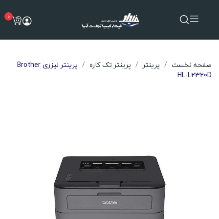
0
صفحه نخست
پرینتر
پرینتر تک کاره
پرینتر لیزری Brother
HL-L2320D