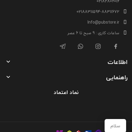
02182806016
02188311594-88311672
Info@pubstore.ir
ساعات کاری : 9 صبح تا 6 عصر
اطلاعات

راهنمایی

نماد اعتماد
سلام