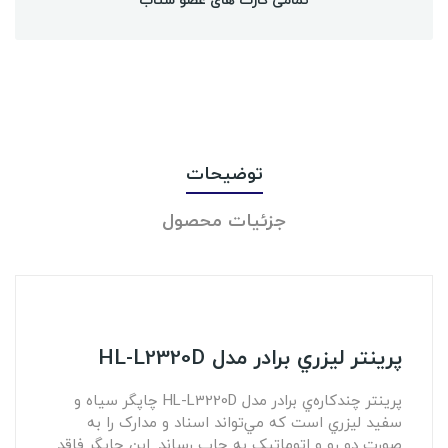
توضیحات
جزئیات محصول
پرينتر ليزري برادر مدل HL-L2320D
پرينتر چندکاره‌ي برادر مدل HL-L3220D چاپگر سياه و
سفيد ليزري است که مي‌تواند اسناد و مدارک را به
صورت دو رو و اتوماتيک به چاپ رساند. اين چاپگر فاقد