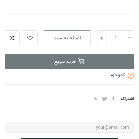
اضافه به سبد
خرید سریع
ناموجود

اشتراک