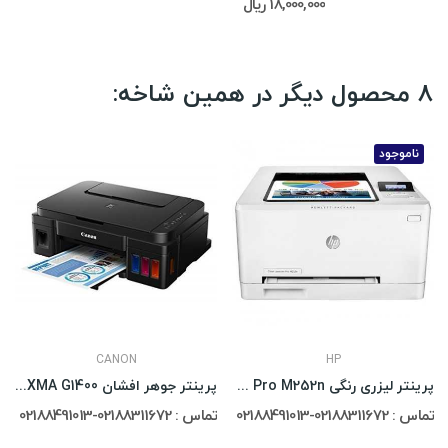
18,000,000 ریال
8 محصول دیگر در همین شاخه:
ناموجود
CANON
HP
پرینتر لیزری رنگی HP Color LaserJet Pro M252n
پرینتر جوهر افشان Canon PIXMA G1400
تماس : 02188311672-02188491013
تماس : 02188311672-02188491013