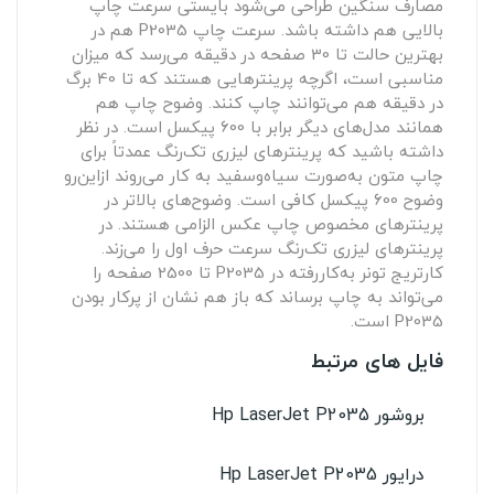
مصارف سنگین طراحی می‌شود بایستی سرعت چاپ
بالایی هم داشته باشد. سرعت چاپ P2035 هم در
بهترین حالت تا 30 صفحه در دقیقه می‌رسد که میزان
مناسبی است، اگرچه پرینترهایی هستند که تا 40 برگ
در دقیقه هم می‌توانند چاپ کنند. وضوح چاپ هم
همانند مدل‌های دیگر برابر با 600 پیکسل است. در نظر
داشته باشید که پرینترهای لیزری تک‌رنگ عمدتاً برای
چاپ متون به‌صورت سیاه‌و‌سفید به کار می‌روند ازاین‌رو
وضوح 600 پیکسل کافی است. وضوح‌های بالاتر در
پرینترهای مخصوص چاپ عکس الزامی هستند. در
پرینترهای لیزری تک‌رنگ سرعت حرف اول را می‌زند.
کارتریج تونر به‌کاررفته در P2035 تا 2500 صفحه را
می‌تواند به چاپ برساند که باز هم نشان از پرکار بودن
P2035 است.
فایل های مرتبط
بروشور Hp LaserJet P2035
درایور Hp LaserJet P2035