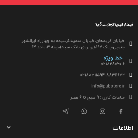
خیابان کریمخان،خیابان سمیه،نرسیده به چهارراه ایرانشهر
جنوبی،پلاک 192،(روبروی بانک سپه)طبقه 3،واحد 14
خط ویژه
02182806016
02188311594-88311672
Info@pubstore.ir
ساعات کاری : 9 صبح تا 6 عصر
اطلاعات
