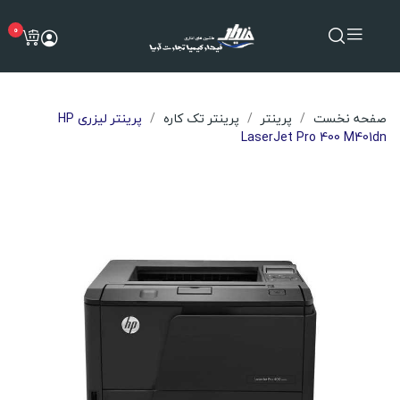
0
صفحه نخست
پرینتر
پرینتر تک کاره
پرینتر لیزری HP
LaserJet Pro 400 M401dn