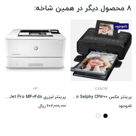
8 محصول دیگر در همین شاخه:
ناموجود
HP
CANON
پرینتر عکس Canon Selphy CP1200
پرینتر لیزری HP LaserJet Pro M404dn
ناموجود
602,000,000 ریال