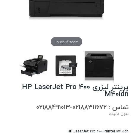
Touch to zoom
پرینتر لیزری HP LaserJet Pro 400
M401dn
تماس : 02188311672-02188491013
بدون مالیات
HP LaserJet Pro 400 Printer M401dn