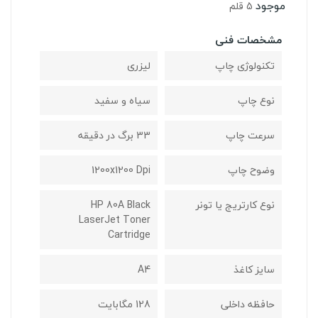
موجود
5 قلم
مشخصات فنی
تکنولوژی چاپ
لیزری
نوع چاپ
سیاه و سفید
سرعت چاپ
33 برگ در دقیقه
وضوح چاپ
1200x1200 Dpi
نوع کارتریج یا تونر
HP 80A Black
LaserJet Toner
Cartridge
سایز کاغذ
A4
حافظه داخلی
128 مگابایت