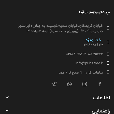
خیابان کریمخان،خیابان سمیه،نرسیده به چهارراه ایرانشهر
جنوبی،پلاک 192،(روبروی بانک سپه)طبقه 3،واحد 14
خط ویژه
02182806016
02188311594-88311672
Info@pubstore.ir
ساعات کاری : 9 صبح تا 6 عصر
اطلاعات

راهنمایی
