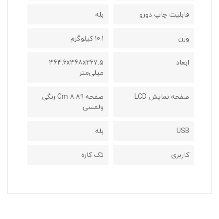
قابلیت چاپ دورو
بله
وزن
10.1 کیلوگرم
ابعاد
364.6x368x267.5
میلی‌متر
صفحه نمایش LCD
صفحه 8.89 Cm رنگی
ولمسی
USB
بله
کاربری
تک کاره