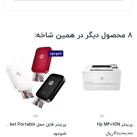
8 محصول دیگر در همین شاخه:
ناموجود
HP
HP
پرینتر Hp M406DN
پرینتر قابل حمل HP Sprocket Portable
410,000,000 ریال
ناموجود