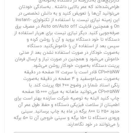
کارتریج‌های به‌کاررفته در دستگاه به‌گونه‌ای
طراحی‌شده‌اند که عمر بالایی داشته . به‌سادگی خودتان
می‌توانید آن‌ها را تعویض کنید و به دانش تخصصی در
این زمینه نیازی نیست. با استفاده از تکنولوژی Instant-
On و همچنین قابلیت‌ Auto on/Auto off در مصرف برق
صرفه‌جویی کنید. دیگر نیازی نیست برای هربار استفاده از
دستگاه تا خود دستگاه بروید و آن را روشن کرده و
سپس بعد از استفاده آن را خاموش‌کنید. دستگاه
به‌صورت خودکار در صورت استفاده نشدن بعد از مدتی
خاموش می‌شود و همچنین در صورت نیاز و ارسال فرمان
پرینت دستگاه به‌صورت خودکار روشن می‌شود.
CP1025NW قادر است با سرعت 17 صفحه در دقیقه
به‌صورت سیاه‌وسفید و 4 صفحه در دقیقه به‌صورت
رنگی اسناد شمارا در وضوح 600 dpi پرینت کند. با
CP1025NW می‌توانید ماهانه به میزان 15.000 صفحه
چاپ کنید البته به توصیه شرکت سازنده بهتر است برای
اطمینان از سلامت فیزیکی دستگاه و حفظ طول عمر آن
حدود 250 تا 800 برگه در ماه به چاپ برسانید. سینی
ورودی دستگاه تا 150 برگه و سینی خروجی آن تا 50 برگه
را می‌توانند در خود نگاه‌دارند.