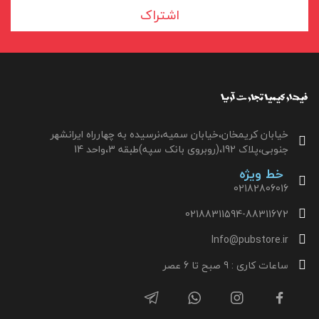
اشتراک
خیابان کریمخان،خیابان سمیه،نرسیده به چهارراه ایرانشهر
جنوبی،پلاک 192،(روبروی بانک سپه)طبقه 3،واحد 14
خط ویژه
02182806016
02188311594-88311672
Info@pubstore.ir
ساعات کاری : 9 صبح تا 6 عصر