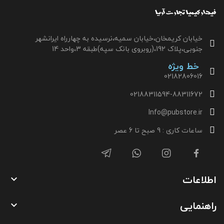
خیابان کریمخان،خیابان سمیه،نرسیده به چهارراه ایرانشهر
جنوبی،پلاک 192،(روبروی بانک سپه)طبقه 3،واحد 14
خط ویژه
02182806016
02188311594-88311672
Info@pubstore.ir
ساعات کاری : 9 صبح تا 6 عصر
اطلاعات

راهنمایی
