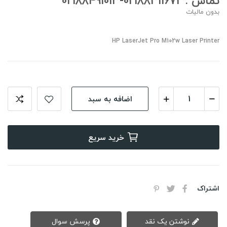
تماس : 02188311672-02188491013
بدون مالیات
HP LaserJet Pro M102w Laser Printer
اضافه به سبد
خرید سریع
اشتراک
نوشتن یک نقد
پرسش سوال