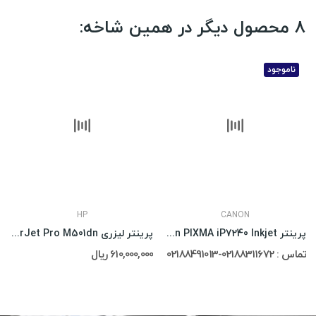
8 محصول دیگر در همین شاخه:
ناموجود
HP
CANON
پرینتر Canon PIXMA iP7240 Inkjet
پرینتر لیزری HP LaserJet Pro M501dn
تماس : 02188311672-02188491013
610,000,000 ریال