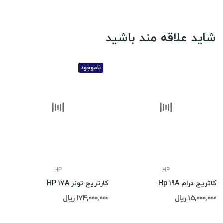
شاید علاقه مند باشید
ناموجود
HP
HP
کاتریج درام Hp 19A
کارتریج تونر HP 17A
15,000,000 ریال
174,000,000 ریال