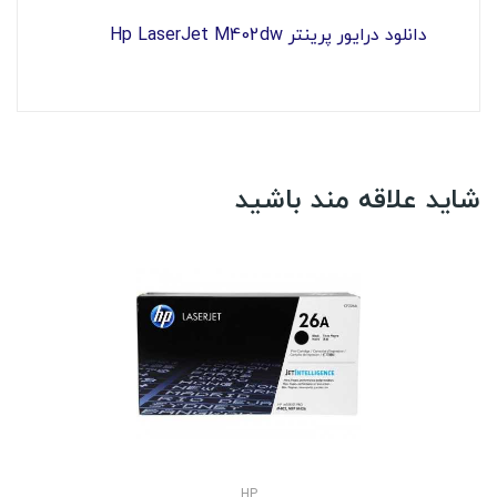
دانلود درایور پرینتر Hp LaserJet M402dw
شاید علاقه مند باشید
HP