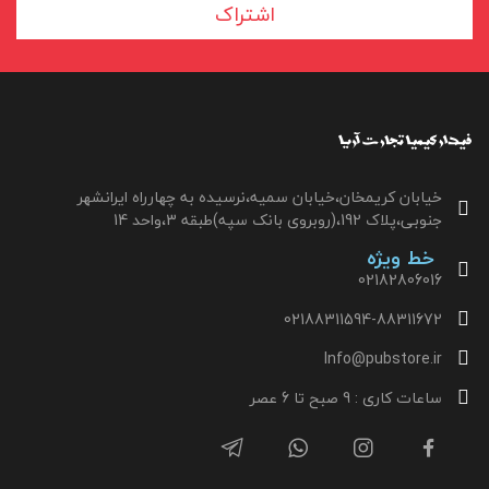
اشتراک
خیابان کریمخان،خیابان سمیه،نرسیده به چهارراه ایرانشهر
جنوبی،پلاک 192،(روبروی بانک سپه)طبقه 3،واحد 14
خط ویژه
02182806016
02188311594-88311672
Info@pubstore.ir
ساعات کاری : 9 صبح تا 6 عصر