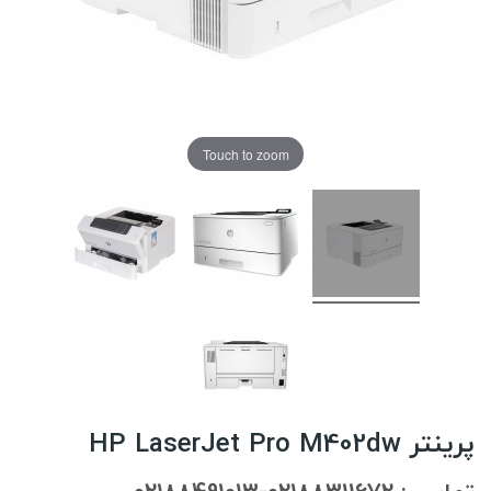
Touch to zoom
پرینتر HP LaserJet Pro M402dw