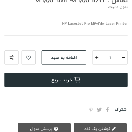
تماس : 02188311672-02188491013
بدون مالیات
HP LaserJet Pro M402dw Laser Printer
اضافه به سبد
خرید سریع
اشتراک
نوشتن یک نقد
پرسش سوال