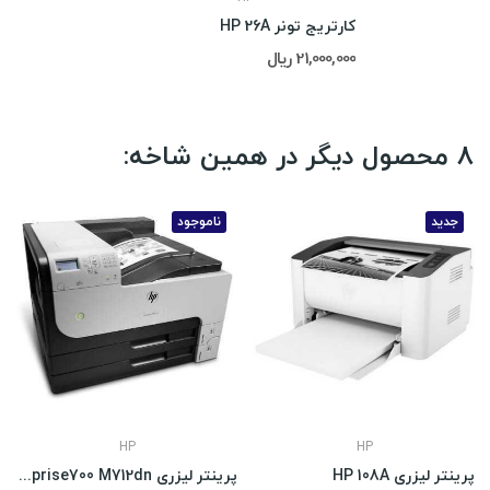
کارتریج تونر HP 26A
21,000,000 ریال
8 محصول دیگر در همین شاخه:
جدید
ناموجود
HP
HP
پرینتر لیزری HP 108A
پرینتر لیزری HP LaserJet Enterprise700 M712dn