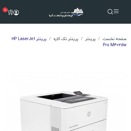
0
صفحه نخست
پرینتر
پرینتر تک کاره
پرینتر HP LaserJet
Pro M402dw