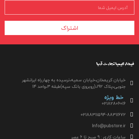
اشتراک
خیابان کریمخان،خیابان سمیه،نرسیده به چهارراه ایرانشهر
جنوبی،پلاک 192،(روبروی بانک سپه)طبقه 3،واحد 14
خط ویژه
02182806016
02188311594-88311672
Info@pubstore.ir
ساعات کاری : 9 صبح تا 6 عصر