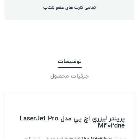
تمامی کارت های عضو شتاب
توضیحات
جزئیات محصول
پرينتر ليزري اچ پي مدل LaserJet Pro
M402dne
پرینتر «
LaserJet Pro M402dne
» محصولی از شرکت