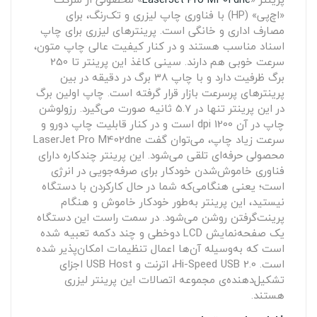
«اچ‌پی» (HP) با فناوری چاپ لیزری و تک‌رنگ، برای
مصارف اداری و خانگی است. پرینترهای لیزری برای چاپ
اسناد مناسب هستند و در کنار کیفیت عالی چاپ متون،
سرعت خوبی هم دارند. سینی کاغذ این پرینتر تا 250
برگ ظرفیت دارد و با چاپ 38 برگ در دقیقه در بین
پرینترهای پرسرعت بازار قرار گرفته است. چاپ اولین برگ
در این پرینتر تنها در 5.7 ثانیه صورت می‌گیرد. رزولوشن
چاپ در آن 1200 dpi است و در کنار قابلیت چاپ دورو و
سرعت زیاد چاپ، می‌توان گفت LaserJet Pro M402dne
محصولی حرفه‌ای تلقی می‌شود. این پرینتر چند‌کاره دارای
فناوری خاموش‌شدن خودکار برای صرفه‌جویی در انرژی
است؛ یعنی هنگامی‌که شما در حال کارکردن با دستگاه
نیستید، این پرینتر به‌طور خودکار خاموش و هنگام
پرینت‌گرفتن روشن می‌شود. در سمت راست این دستگاه
یک صفحه‌نمایش LCD دوخطی و چند دکمه تعبیه شده
است که به‌وسیله آن‌ها اعمال تنظیمات امکان‌پذیر شده
است. Hi-Speed USB 2.0، اترنت و USB Host اجزای
تشکیل‌دهنده‌ی مجموعه اتصالات این پرینتر لیزری
هستند.