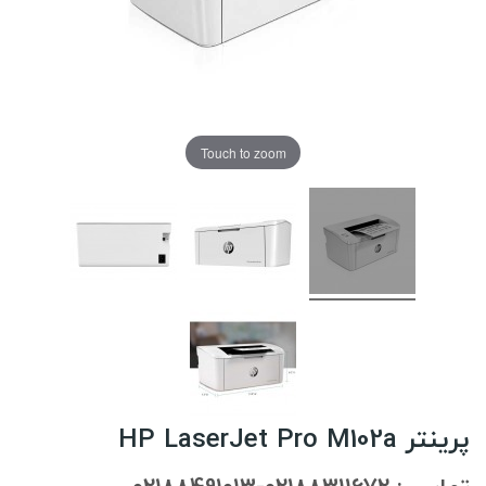
Touch to zoom
پرینتر HP LaserJet Pro M102a