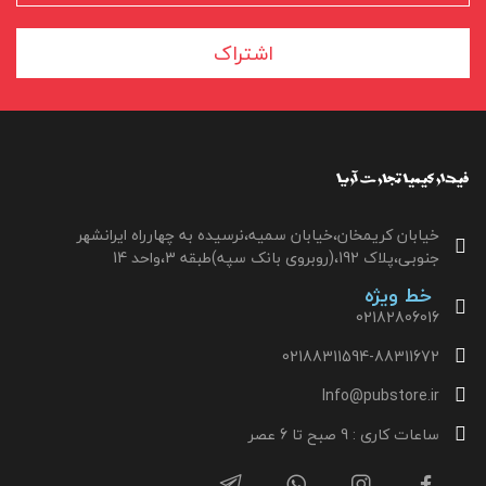
اشتراک
خیابان کریمخان،خیابان سمیه،نرسیده به چهارراه ایرانشهر
جنوبی،پلاک 192،(روبروی بانک سپه)طبقه 3،واحد 14
خط ویژه
02182806016
02188311594-88311672
Info@pubstore.ir
ساعات کاری : 9 صبح تا 6 عصر