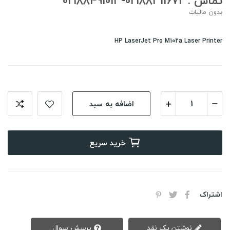
تماس : 02188311672-02188491013
بدون مالیات
HP LaserJet Pro M102a Laser Printer
اضافه به سبد
خرید سریع
اشتراک
نوشتن یک نقد
پرسش سوال