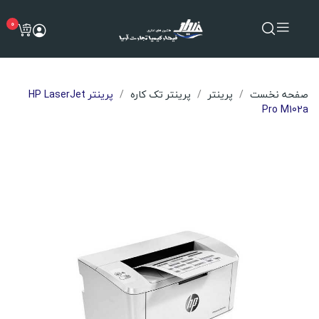
0
صفحه نخست
پرینتر
پرینتر تک کاره
پرینتر HP LaserJet
Pro M102a