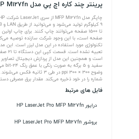
پرينتر چند کاره اچ پي مدل LaserJet Pro MFP M127fn
سفید
شماره را در خود ذخیره می‌کند. مقدار برق مصرفی دستگاه برابر با
فایل های مرتبط
درایور HP LaserJet Pro MFP M127fn
بروشور HP LaserJet Pro MFP M127fn