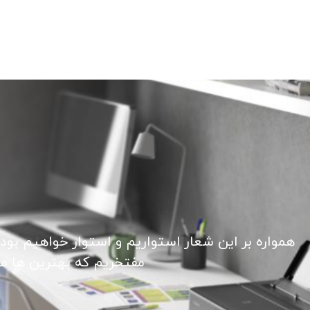
همواره بر این شعار استواریم و استوار خواهیم بود
مفتخریم که بهترین ها ما ر