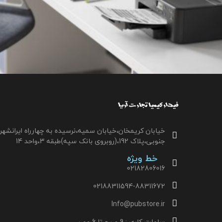
خیابان کریمخان،خیابان سمیه،نرسیده به چهارراه ایرانشهر
جنوبی،پلاک 192،(روبروی بانک سپه)طبقه 3،واحد 14
خط ویژه
02182806016
02188311594-88311672
Info@pubstore.ir
ساعات کاری : 9 صبح تا 6 عصر