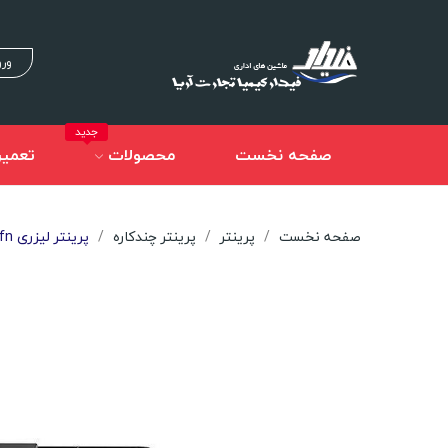
ورو
جدید
صفحه نخست
محصولات
تعمیر
صفحه نخست
پرینتر
پرینتر چندکاره
پرینتر لیزری HP LaserJet Pro MFP M127fn