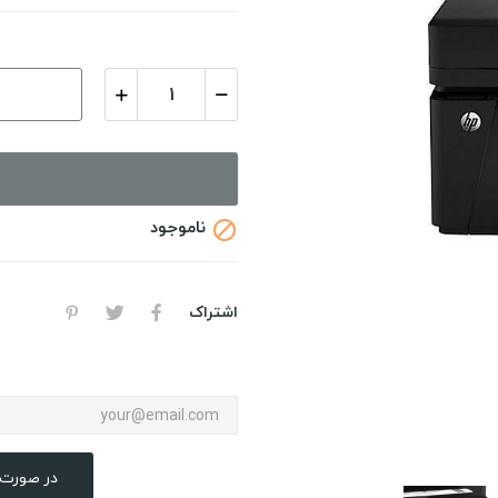
ناموجود

اشتراک
در صورت 