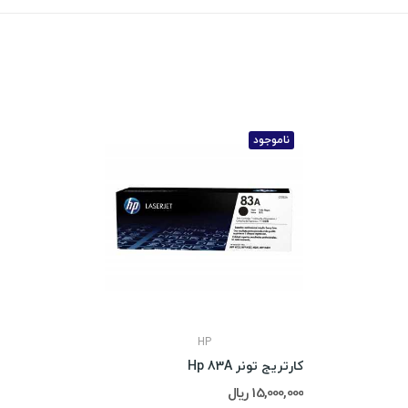
ناموجود
HP
کارتریج تونر Hp 83A
15,000,000 ریال