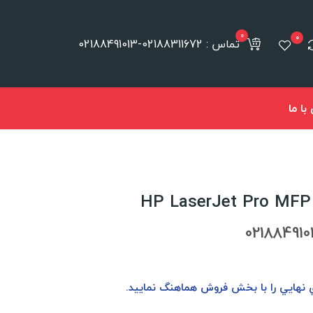
0
0
تماس : 02188311672-02188491013
ا ما