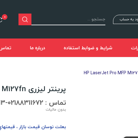
0
د به حساب
ات
شرایط و ضوابط استفاده
درباره ما
تماس ب
پرینتر لیزری HP LaserJet Pro MFP M127fn
تماس : 02188311672-02188491013
بدون مالیات