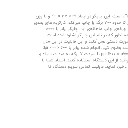
چاپگر مدل MFP M127fn از سری LaserJet شرکت HP قیمت مناسبی دارد و برای نیازهای چاپ، کپی، اسکن و فکس شما ایده‌آل است. این چاپگر در ابعاد 31 × 37 × 42 و با وزن
9 کیلوگرم تولید می‌شود و می‌توانید از طریق LAN و USB آن را به کامپیوتر خود وصل کنید. کارتریج اولیه تعبیه شده در چاپگر تا حدود 700 برگه را چاپ می‌کند. کارتریج‌های بعدی
تا 1500 صفحه می‌توانند چاپ کنند. برای چاپ اولین برگه 9.5 ثانیه زمان لازم است و وضوح چاپ برابر با 600 × 600 DPI است. چرخه‌ی چاپ ماهانه‌ی این چاپگر برابر با 8000
با استفاده از این پرینتر چاپ شود. همانطور که در نام این چاپگر اشاره شده است
ست. این مدل دارای صفحه نمایش کاربری 2 خطی است. برای چاپ 2 رو نیز باید به صورت دستی عمل کنید و این قابلیت در این مدل
تعبیه نشده است. قسمت کپی این دستگاه تا 21 صفحه در دقیقه را کپی می‌کند. کپی اولین صفحه نیازمند 15 ثانیه زمان است. وضوح کپی انجام شده برابر با 600 × 600 dpi
است و همچنین این مدل از پردازش دیجیتال تصاویر برای بهبود کیفیت کپی استفاده می‌کند. قسمت اسکنر دستگاه با دقت 1200 × 1200 ppi با سرعت 7 برگه به صورت سیاه و
 اسناد خود می‌توانید از این دستگاه استفاده کنید. اسناد شما با
وضوح 300 × 300 ppi در طی 3 ثانیه فکس می‌شوند. حافظه ی فکس این دستگاه تا 500 مورد از اسناد شما را می‌تواند درخود ذخیره نماید. قابلیت تماس سریع دستگاه تا 100