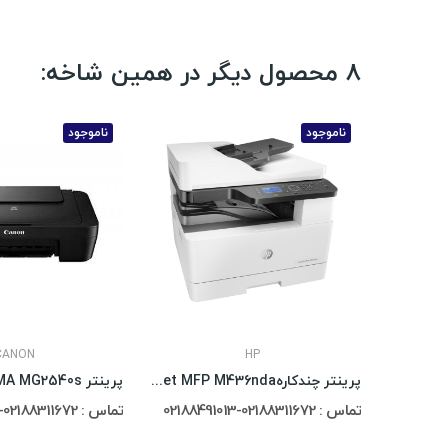
8 محصول دیگر در همین شاخه:
ناموجود
ناموجود
CANON
HP
پرینتر چندکاره HP LaserJet Pro MFP M426fdn
پرینتر چندکارهHp LaserJet MFP M436nda
پرینتر Canon PIXMA MG2540s
تماس : 02188311672-02188491013
تماس : 02188311672-02188491013