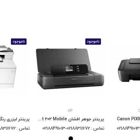
ناموجود
ناموجود
HP
پرینتر جوهر افشان HP OfficeJet 202 Mobile
تماس : 02188311672-02188491013
تماس : 02188311672-02188491013