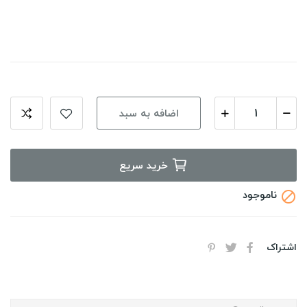
اضافه به سبد
خرید سریع
ناموجود

اشتراک