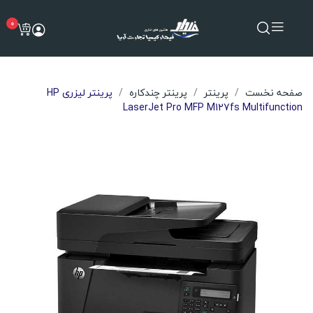
0
صفحه نخست
پرینتر
پرینتر چندکاره
پرینتر لیزری HP
LaserJet Pro MFP M127fs Multifunction