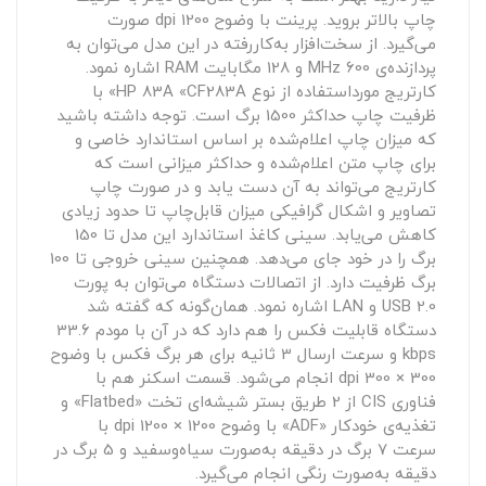
چاپ بالاتر بروید. پرینت با وضوح 1200 dpi صورت
می‌گیرد. از سخت‌افزار به‌کاررفته در این مدل می‌توان به
پردازنده‌ی 600 MHz و 128 مگابایت RAM اشاره نمود.
کارتریج مورداستفاده از نوع HP 83A «CF283A» با
ظرفیت چاپ حداکثر 1500 برگ است. توجه داشته باشید
که میزان چاپ اعلام‌شده بر اساس استاندارد خاصی و
برای چاپ متن اعلام‌شده و حداکثر میزانی است که
کارتریج می‌تواند به آن دست یابد و در صورت چاپ
تصاویر و اشکال گرافیکی میزان قابل‌چاپ تا حدود زیادی
کاهش می‌یابد. سینی کاغذ استاندارد این مدل تا 150
برگ را در خود جای می‌دهد. همچنین سینی خروجی تا 100
برگ ظرفیت دارد. از اتصالات دستگاه می‌توان به پورت
USB 2.0 و LAN اشاره نمود. همان‌گونه که گفته شد
دستگاه قابلیت فکس را هم دارد که در آن با مودم 33.6
kbps و سرعت ارسال 3 ثانیه برای هر برگ فکس با وضوح
300 × 300 dpi انجام می‌شود. قسمت اسکنر هم با
فناوری CIS از 2 طریق بستر شیشه‌ای تخت «Flatbed» و
تغذیه‌ی خودکار «ADF» با وضوح 1200 × 1200 dpi با
سرعت 7 برگ در دقیقه به‌صورت سیاه‌وسفید و 5 برگ در
دقیقه به‌صورت رنگی انجام می‌گیرد.