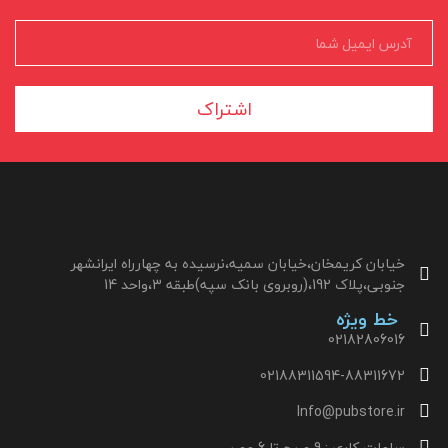
اشتراک
خیابان کریمخان،خیابان سمیه،نرسیده به چهارراه ایرانشهر
جنوبی،پلاک 192،(روبروی بانک سپه)طبقه 3،واحد 14
خط ویژه
02182806016
02188311594-88311672
Info@pubstore.ir
ساعات کاری : 9 صبح تا 6 عصر