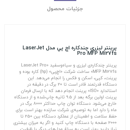
جزئیات محصول
پرينتر ليزري چندکاره اچ پي مدل LaserJet
Pro MFP M127fs
پرینتر چندکاره‌ی لیزری و سیاه‌و‌سفید «LaserJet Pro
MFP M127fs» ساخت شرکت «اچ‌پی» (hp) کاره بوده و
پرینت، کپی، اسکن و فکس را انجام می‌دهد. این
دستگاه قدرتمند قادر است تا 20 برگ در دقیقه در
استاندارد «ISO» پرینت انجام دهد که با ارسال فرمان
پرینت اولین برگه بعد از 9.5 ثانیه چاپ‌شده و از دستگاه
خارج می‌شود. دستگاه توان چاپ حداکثر 8000 برگ در
ماه را دارد اما به توصیه‌ی شرکت سازنده بهتر است برای
حفظ سلامت و اطمینان از عملکرد دستگاه بین 250 تا
2000 صفحه با دستگاه چاپ کنید و اگر به میزان بیشتری
نیاز دارید بهتر است به سراغ مدل‌های دیگر با ظرفیت