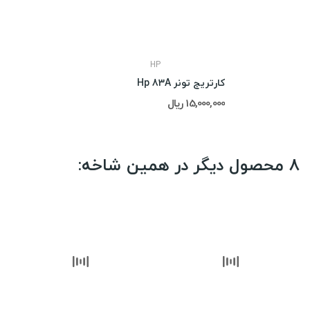
HP
کارتریج تونر Hp 83A
15,000,000 ریال
8 محصول دیگر در همین شاخه: