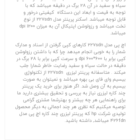
سیاه و سفید در آن 28 برگ در دقیقه میباشد که با
توجه به قیمت و ابعاد این دستگاه کیفیتی درخور و
قابل توجه میباشد. اسکنر پرینتر مدل 227sdn از نوع
تخت میباشد و رزولوشن اپتیکال آن به میزان 1200 dpi
میباشد.
اچ پی مدل 227sdn کارهای کپی گرفتن از اسناد و مدارک
شمار را به خوبی انجام میدهد چرا که با داشتن رزولوشن
کپی برابر با 600*600 dpi و سرعت کپی برابر با 28 برگ در
دقیقه در حالت سیاه و سفید رضایت خاطر شمارا جلب
میکند . متاسفانه پرینتر لیزری 227sdn از تکنولوژی
بیسیم وای فای بی بهره میباشد و نمیتوان به صورت
بیسیم به آن وصل شد. اگر هنوز برای خرید یک پرینتر
چند کاره لیزری نیاز به بررسی و تحقیق بیشتری دارید ما
برای راهنمایی هر چه بیشتر و بهترشما مشتری گرامی
توصیه میکنیم که نظری هر چند اجمالی به دیگر محصول
تولیدی شرکت hp که پرینتر لیزری چند کاره اچ پی مدل
426fdn میباشد, داشته باشید.