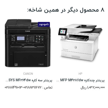
8 محصول دیگر در همین شاخه:
ناموجود
CANON
HP
پرینتر چندکاره HP LaserJet Pro MFP M428fdw
پرینتر سه کاره Canon i-SENSYS MF264dw
1,032,000,000 ریال
تماس : 02188311672-02188491013