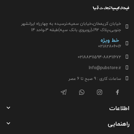
خیابان کریمخان،خیابان سمیه،نرسیده به چهارراه ایرانشهر
جنوبی،پلاک 192،(روبروی بانک سپه)طبقه 3،واحد 14
خط ویژه
02182806016
02188311594-88311672
Info@pubstore.ir
ساعات کاری : 9 صبح تا 6 عصر
اطلاعات

راهنمایی
