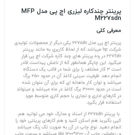
پرینتر چندکاره لیزری اچ پی مدل MFP
M227sdn
معرفی کلی
پرینتر اچ پی مدل 227sdn یکی دیگر از محصولات تولیدی
شرکت hp میباشد که از لحاظ کاربری به مانند پرینتر
227fdn در رده پرینتر های چند کاره شرکت اچ پی قرار
میگیرد. این چاپگر همانطور که از نامش پیداست قادر
است 3 کار مختلف را برای شما در قالب یک دستگاه
انجام دهد. ظرفیت سینی کاغذ آن در حدود 250 برگ
میباشد و توان کار ماهانه ای که برای آن عنوان شده
است در حدود 30000 برگ کاغذ در ماه میباشد و میتواند
در کارهای اداری و تجاری با حجم کاری متوسط مورد
استفاده قرار بگیرد.
با پرینتر 227sdn از اسناد و مدارک خود می توانید هم
کپی بگیرید هم اسکن کنید و هم کارهای پرینتی خود را
انجام دهید. نوع چاپ در آن به صورت تک رنگ میباشد
و رزولوشن چاپ آن 1200*1200 dpi میباشد و سرعت چاپ