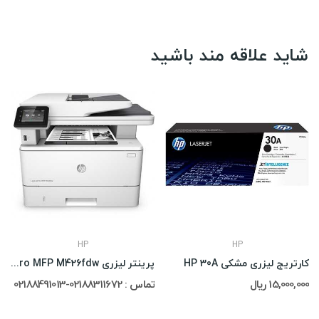
شاید علاقه مند باشید
HP
HP
کارتریج لیزری مشکی HP 30A
پرینتر لیزری HP LaserJet Pro MFP M426fdw
15,000,000 ریال
تماس : 02188311672-02188491013