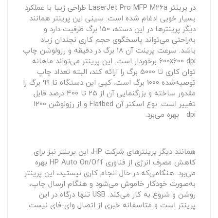
در پرینتر LaserJet Pro MFP M26a طراحی زیبا با عملکرد
بسیار خوبی ادغام شده است. سینی این پرینتر همانند
دیگر پرینترها در این دسته، 150 برگ ظرفیت دارد و
به‌راحتی می‌تواند پاسخگوی حجم کاری نچندان زیاد
باشد. سرعت پرینت آن 18 برگ در دقیقه و رزولوشن چاپ
600x600 dpi برخوردار است. این پرینتر می‌تواند ماهانه
توان کاری تا 5000 برگ را ارائه کند، البته تعداد چاپ
توصیه‌شده 1000 برگ است. کپی این دستگاه تا 99 برگ را
مقدور ساخته و بزرگنمایی آن از 25 تا 400 درصد قابل
تغییر است. نوع اسکنر آن Flatbed و از رزولوشن 1200
dpi بهره می‌برد.
همانند دیگر پرینترهای شرکت HP، این پرینتر نیز برای
کاهش مصرف انرژی از فناوری HP Auto On/Off بهره
می‌برد. هنگامی‌که در حال انجام کاری نیستید، این پرینتر
به‌صورت خودکار خاموش می‌شود و هنگام ارسال چاپ،
روشن و شروع به کار می‌کند. USB تنها درگاه در این
پرینتر است و متاسفانه خبری از اتصال وای-فای نیست.