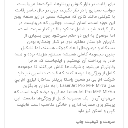
برای رقابت در بازار کنونی پرینترها، شرکت‌ها می‌بایست
جوانب بسیاری را در نظر بگیرند، چون در حال حاضر رقابت
با شرکتی مانند کانن که همیشه سعی در زیر سلطه بردن
این حوزه است، آسان نیست. جوانبی که می‌بایست در
نظر گرفته شوند شامل عملکرد بالا در کنار سرعت است،
اما موضوع به این دو ختم نمی‌شود چون بسیاری از
کاربران خواستار عملکرد قوی در کنار چندکاره بودن
دستگاه و درعین‌حال ابعاد کوچک هستند، اما تشکیل
چنین مجموعه کاملی همیشه مستلزم هزینه بوده و همه
قادر به پرداخت آن نیستیم و اینجاست که ماجرا
رقابتی‌تر می‌شود و شرکت‌ها تلاش می‌کنند تا مجموعه
کامل از ویژگی‌ها عرضه کنند که قیمت مناسبی نیز دارد.
شرکت اچ پی در همین راستا پرينتر سه‌کاره ليزري اچ پي
مدل LaserJet Pro MFP M26a را به عنوان جایگزین
LaserJet Pro MFP M125a معرفی و عرضه کرده است که
می‌توان آن را یک مجموعه کامل از ویژگی‌ها دانست. این
پرینتر برای مصارف اداری و خانگی مناسب است قابلیت
کپی و اسکن نیز دارد.
سرعت و کیفیت چاپ