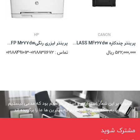
HP
CANON
پرینتر چندکاره Canon imageCLASS MF267dw
پرینتر لیزری رنگیHP LaserJet Pro MFP M277dw
522,000,000 ریال
تماس : 02188311672-02188491013
همواره بر این شعار استواریم و استوار خواهیم بود که مدعی نیستیم
بهترینیم بلکه همواره مفتخریم که بهترین ها ما را برگزیده اند
مشترک شوید