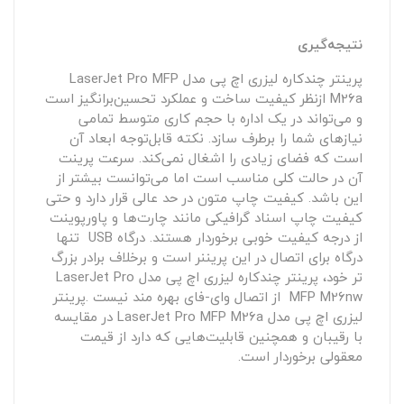
نتیجه‌گیری
پرینتر چندکاره لیزری اچ پی مدل LaserJet Pro MFP
M26a ازنظر کیفیت ساخت و عملکرد تحسین‌برانگیز است
و می‌تواند در یک اداره با حجم کاری متوسط تمامی
نیازهای شما را برطرف سازد. نکته قابل‌توجه ابعاد آن
است که فضای زیادی را اشغال نمی‌کند. سرعت پرینت
آن در حالت کلی مناسب است اما می‌توانست بیشتر از
این باشد. کیفیت چاپ متون در حد عالی قرار دارد و حتی
کیفیت چاپ اسناد گرافیکی مانند چارت‌ها و پاورپوینت
از درجه کیفیت خوبی برخوردار هستند. درگاه USB تنها
درگاه برای اتصال در این پریننر است و برخلاف برادر بزرگ
تر خود، پرینتر چندکاره لیزری اچ پی مدل LaserJet Pro
MFP M26nw از اتصال وای-فای بهره مند نیست .پرینتر
لیزری اچ پی مدل LaserJet Pro MFP M26a در مقایسه
با رقیبان و همچنین قابلیت‌هایی که دارد از قیمت
معقولی برخوردار است.