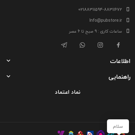
02188311594-88311672
Info@pubstore.ir
ساعات کاری : 9 صبح تا 6 عصر
اطلاعات

راهنمایی

نماد اعتماد
سلام