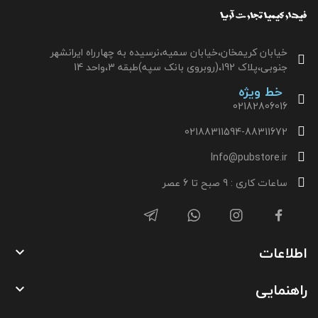
خیابان کریمخان،خیابان سمیه،نرسیده به چهارراه ایرانشهر
جنوبی،پلاک 192،(روبروی بانک سپه)طبقه 3،واحد 14
خط ویژه
02182806016
02188311594-88311672
Info@pubstore.ir
ساعات کاری : 9 صبح تا 6 عصر
اطلاعات

راهنمایی
