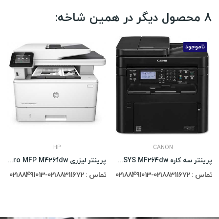
8 محصول دیگر در همین شاخه:
ناموجود
HP
CANON
پرینتر سه کاره Canon i-SENSYS MF264dw
پرینتر لیزری HP LaserJet Pro MFP M426fdw
تماس : 02188311672-02188491013
تماس : 02188311672-02188491013