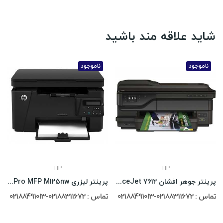
شاید علاقه مند باشید
ناموجود
ناموجود
HP
HP
پرینتر جوهر افشان HP OfficeJet 7612
پرینتر لیزری HP LaserJet Pro MFP M125nw
تماس : 02188311672-02188491013
تماس : 02188311672-02188491013