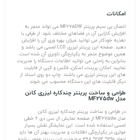
امکانات
اتصال بی سیم پرینتر MF275DW می تواند منجر به
افزایش کارایی آن در فضاهای مختلف شود. از طرفی با
تغذیه خودکار می توانید میزان بهره وری آن را افزایش
دهید. صفحه این پرینتر لیزری LCD لمسی می باشد و
همین موضوع منجر به یکپارچگی ناوبری آن شده است.
بنابراین به راحتی می توانید اطلاعات دستگاه را مدیریت
نمایید. امکان پرینت، اسکن، فکس و کپی از قابلیت
های این پرینتر لیزری می باشند. چاپ دو روی اسناد از
دیگر قابلیت های این دستگاه محسوب می شوند.
طراحی و ساخت پرینتر چندکاره لیزری کانن
مدل MF275dw
در طراحی و ساخت پرینتر چندکاره لیزری کانن
مدل MF275dw از صفحه نمایش ال سی دی 6 خطی
لمسی استفاده شده است. این نمایشگر نقش بسیار
موثری در یکپارچگی اطلاعات و مدیریت بهتر آن ها دارد.
ابعاد 390* 274* 368 میلیمتری این پرینتر موجب شده