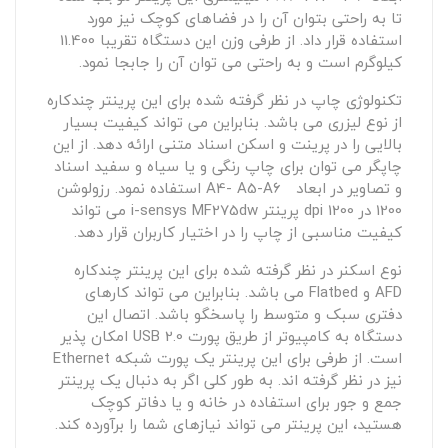
تا به راحتی بتوان آن را در فضاهای کوچک نیز مورد
استفاده قرار داد. از طرفی وزن این دستگاه تقریبا 11.400
کیلوگرم است و به راحتی می توان آن را جابجا نمود.
تکنولوژی چاپ در نظر گرفته شده برای این پرینتر چندکاره
از نوع لیزری می باشد. بنابراین می تواند کیفیت بسیار
بالایی را در پرینت و اسکن اسناد متنی ارائه دهد. از این
چاپگر می توان برای چاپ رنگی و یا سیاه و سفید اسناد
و تصاویر در ابعاد A4- A5-A6 استفاده نمود. رزولوشن
1200 در 1200 dpi پرینتر i-sensys MF275dw می تواند
کیفیت مناسبی از چاپ را در اختیار کاربران قرار دهد.
نوع اسکنر در نظر گرفته شده برای این پرینتر چندکاره
AFD و Flatbed می باشد. بنابراین می تواند کارهای
دفتری سبک و متوسط را پاسخگو باشد. اتصال این
دستگاه به کامپیوتر از طریق پورت USB 2.0 امکان پذیر
است. از طرفی برای این پرینتر یک پورت شبکه Ethernet
نیز در نظر گرفته اند. به طور کلی اگر به دنبال یک پرینتر
جمع و جور برای استفاده در خانه و یا دفاتر کوچک
هستید، این پرینتر می تواند نیازهای شما را برآورده کند.