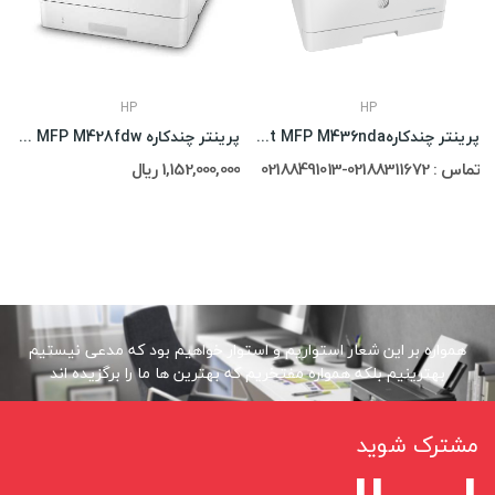
HP
HP
پرینتر چندکارهHp LaserJet MFP M436nda
پرینتر چندکاره HP LaserJet Pro MFP M428fdw
تماس : 02188311672-02188491013
1,152,000,000 ریال
همواره بر این شعار استواریم و استوار خواهیم بود که مدعی نیستیم
بهترینیم بلکه همواره مفتخریم که بهترین ها ما را برگزیده اند
مشترک شوید