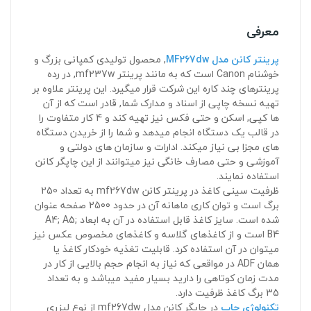
معرفی
پرینتر کانن مدل MF267dw
, محصول تولیدی کمپانی بزرگ و
خوشنام Canon است که به مانند پرینتر mf237w, در رده
پرینترهای چند کاره این شرکت قرار میگیرد. این پرینتر علاوه بر
تهیه نسخه چاپی از اسناد و مدارک شما, قادر است که از آن
ها کپی, اسکن و حتی فکس نیز تهیه کند و 4 کار متفاوت را
در قالب یک دستگاه انجام میدهد و شما را از خریدن دستگاه
های مجزا بی نیاز میکند. ادارات و سازمان های دولتی و
آموزشی و حتی مصارف خانگی نیز میتوانند از این چاپگر کانن
استفاده نمایند.
ظرفیت سینی کاغذ در پرینتر کانن mf267dw به تعداد 250
برگ است و توان کاری ماهانه آن در حدود 2500 صفحه عنوان
شده است. سایز کاغذ قابل استفاده در آن به ابعاد A4; A5;
B4 است و از کاغذهای گلاسه و کاغذهای مخصوص عکس نیز
میتوان در آن استفاده کرد. قابلیت تغذیه خودکار کاغذ یا
همان ADF در مواقعی که نیاز به انجام حجم بالایی از کار در
مدت زمان کوتاهی را دارید بسیار مفید میباشد و به تعداد
35 برگ کاغذ ظرفیت دارد.
تکنولوژی چاپ
در چاپگر کانن مدل mf267dw از نوع لیزری