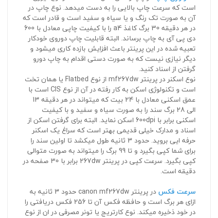
است که سرعت چاپ بالایی را به دست میدهد. نوع چاپ در
آن به صورت تک رنگ و یا سیاه و سفید است و قادر است که
در هر دقیقه 30 برگ کاغذ a4 را با کیفیت چاپی معادل با 600
دی پی آی به چاپ برساند. البته قابلیت چاپ دوروی خودکار
تعبیه شده در این پرینتر باعث افزایش بازده کاری میشود و
دیگر نیازی نیست که به صورت دستی اقدام به چاپ دورو
گرفتن از اسناد کنید.
نوع اسکنر در پرینتر mf267dw از نوع Flatbed یا همان تخت
است و تکنولوژی اسکن به کار رفته در آن از نوع CIS است با
عمق اسکنی معادل با 24 بیت که میتواند در هر دقیقه 13
الی 28 برگ سند را به صورت سیاه و سفید و با کیفیت
اسکنی برابر با 600dpi اسکن نماید. البته برای گرفتن اسکن از
اسناد و مدارک خیلی قدیمی بهتر است که سراغ یک اسکنر
حرفه ایی بروید. حدود 3 ثانیه طول میکشد تا اولین سند را
برای شما کپی بگیرد و تا 99 برگ را میتواند به صورت متوالی
کپی بگیرد. سرعت کپی در پرینتر 267dw برابر با 30 صفحه در
دقیقه است.
سرعت فکس
در پرینتر canon mf267dw حدود 3 ثانیه به
ازای هر برگ است و حافظه فکس آن تا 256 فکس دریافتی را
در خود ذخیره میکند. نوع کارتریج یا تونر مصرفی در ان از نوع