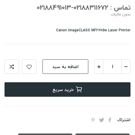
تماس : 02188311672-02188491013
بدون مالیات
Canon imageCLASS MF267dw Laser Printer
اضافه به سبد
خرید سریع
اشتراک