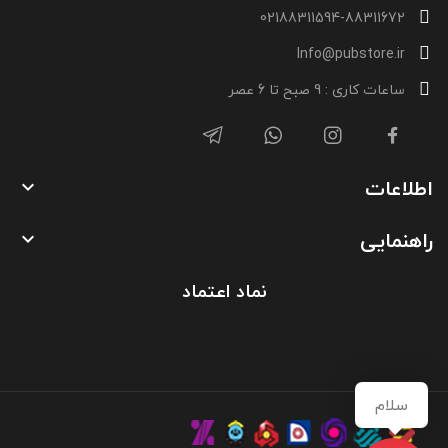
02188311594-88311672
Info@pubstore.ir
ساعات کاری : 9 صبح تا 6 عصر
اطلاعات

راهنمایی

نماد اعتماد
سلام