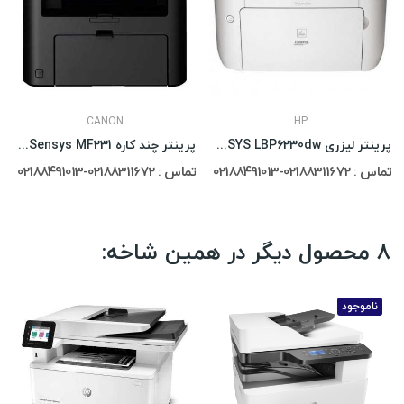
CANON
HP
پرینتر لیزری Canon i-SENSYS LBP6230dw
پرینتر چند کاره Canon i-Sensys MF231
تماس : 02188311672-02188491013
تماس : 02188311672-02188491013
8 محصول دیگر در همین شاخه:
ناموجود