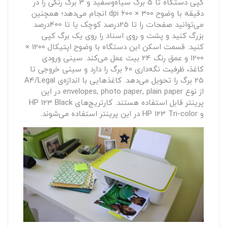
کپی دستگاه تا 5 برگ سیاه‌وسفید و 3 برگ رنگی را در
دقیقه با وضوح 300 × 600 dpi انجام می‌دهد؛ همچنین
می‌توانید صفحات را تا 25درصد کوچک یا تا 400درصد
بزرگ کنید و پشت و روی اسناد را روی یک برگ کپی
کنید. قسمت اسکن این دستگاه با وضوح اپتیکال 1200 ×
1200 و عمق رنگ 24 بیت عمل می‌کند. سینی ورودی
کاغذ، ظرفیت نگه‌داری 60 برگ را دارد و سینی خروجی تا
25 برگ را تحویل می‌دهد. کاغذهایی با اندازه‌ی A4/Legal
از نوع envelopes, photo paper, plain paper در این
پرینتر قابل استفاده هستند. کارتریج‌های HP 123 Black
و HP 123 Tri-color در این پرینتر استفاده می‌شوند.