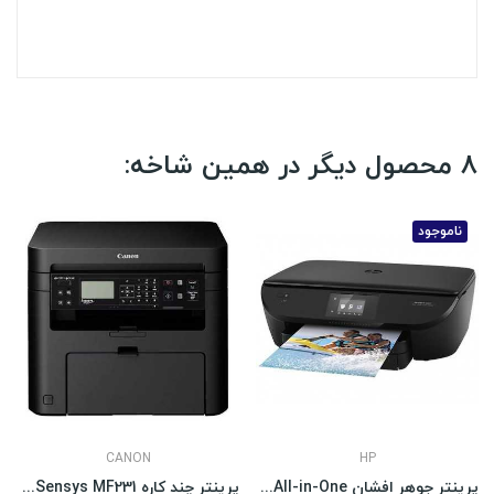
8 محصول دیگر در همین شاخه:
ناموجود
CANON
HP
پرینتر جوهر افشان HP ENVY 5660 e-All-in-One
پرینتر چند کاره Canon i-Sensys MF231