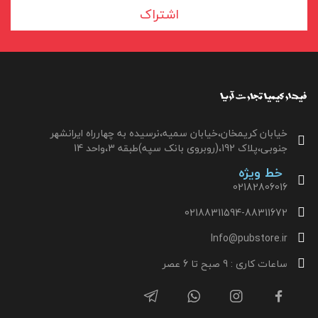
اشتراک
خیابان کریمخان،خیابان سمیه،نرسیده به چهارراه ایرانشهر
جنوبی،پلاک 192،(روبروی بانک سپه)طبقه 3،واحد 14
خط ویژه
02182806016
02188311594-88311672
Info@pubstore.ir
ساعات کاری : 9 صبح تا 6 عصر