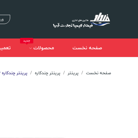
ورو
جدید
صفحه نخست
محصولات
تعمیر
صفحه نخست
پرینتر
پرینتر چندکاره
پرینتر چندکاره Hp LaserJet Pro M28w