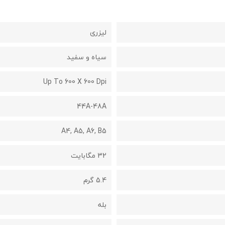
لیزری
سیاه و سفید
Up To 600 X 600 Dpi
44A-48A
A4, A5, A6, B5
32 مگابایت
5.4 گرم
بله