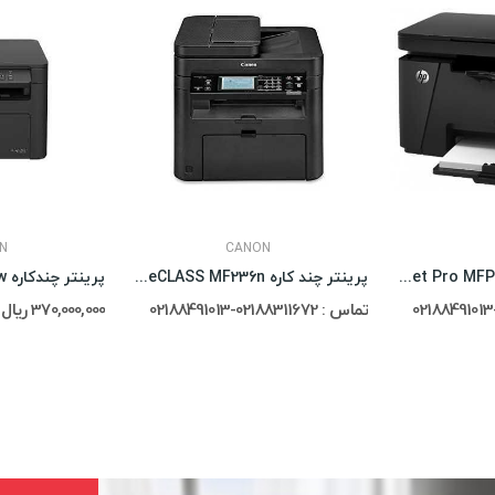
N
CANON
پرینتر لیزری HP LaserJet Pro MFP M125a
پرینتر چند کاره Canon imageCLASS MF236n
تماس : 02188311672-02188491013
370,000,000 ریال