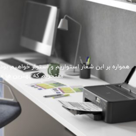
همواره بر این شعار استواریم و استوار خواهیم بود
مفتخریم که بهترین ها ما ر