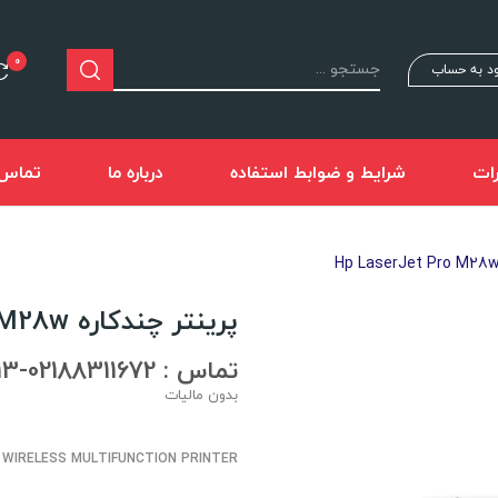
0
د به حساب
ات
شرایط و ضوابط استفاده
درباره ما
تماس ب
پرینتر چندکاره Hp LaserJet Pro M28w
تماس : 02188311672-02188491013
بدون مالیات
WIRELESS MULTIFUNCTION PRINTER