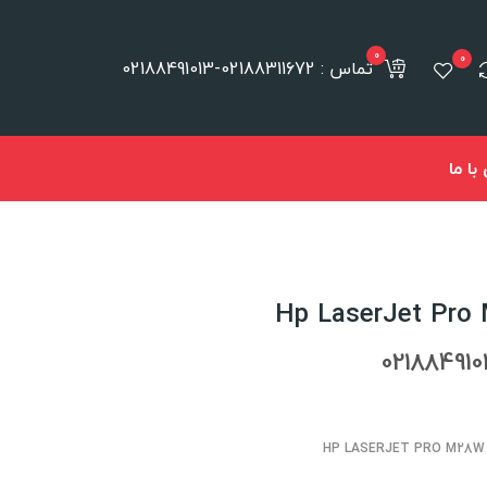
0
0
تماس : 02188311672-02188491013
ا ما
HP LASERJET PRO M28W 