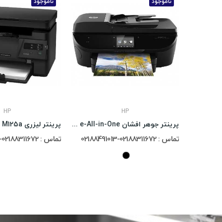
ناموجود
ناموجود
HP
HP
پرینتر چند کاره Hp Laser MFP 135w
پرینتر جوهر افشان HP ENVY 7640 e-All-in-One
تماس : 02188311672-02188491013
تماس : 02188311672-02188491013