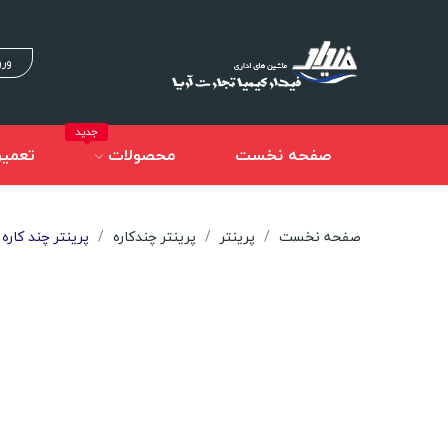
ورو
جدید
صفحه نخست
محصولات
تعمیر
صفحه نخست
پرینتر
پرینتر چندکاره
پرینتر چند کاره Canon imageclass MF3010