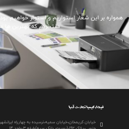
همواره بر این شعار استواریم و استوار خواهیم بود
مفتخریم که بهترین ها ما ر
خیابان کریمخان،خیابان سمیه،نرسیده به چهارراه ایرانشهر
جنوبی،پلاک 192،(روبروی بانک سپه)طبقه 3،واحد 14