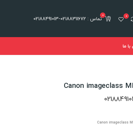
0
0
تماس : 02188311672-02188491013
ا ما
Canon imageclass MF