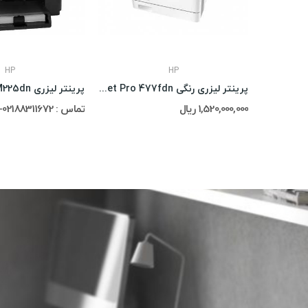
HP
HP
پرینتر لیزری رنگیHP LaserJet Pro MFP M277dw
پرینتر لیزری رنگی HP LaserJet Pro 477fdn...
1,520,000,000 ریال
تماس : 02188311672-02188491013