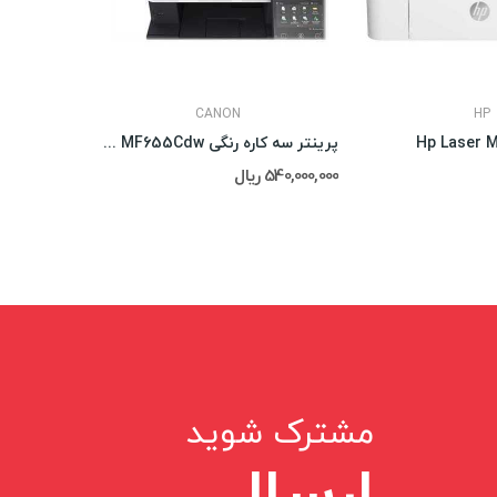
CANON
HP
پرینتر سه کاره رنگی CANON i-SENSYS MF655Cdw
540,000,000 ریال
756,000,000 ریال
مشترک شوید
ارسال