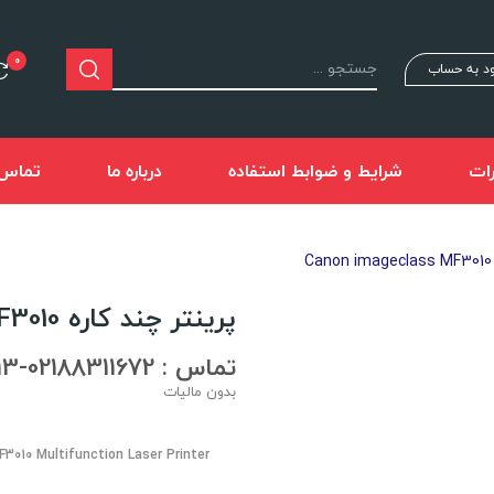
0
د به حساب
ات
شرایط و ضوابط استفاده
درباره ما
تماس ب
پرینتر چند کاره Canon imageclass MF3010
تماس : 02188311672-02188491013
بدون مالیات
3010 Multifunction Laser Printer