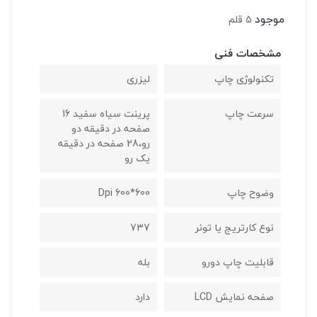
موجود
5 قلم
مشخصات فنی
تکنولوژی چاپ
لیزری
سرعت چاپ
پرینت سیاه سفید 16
صفحه در دقیقه دو
رو،28 صفحه در دقیقه
یک رو
وضوح چاپ
600*600 Dpi
نوع کارتریج یا تونر
737
قابلیت چاپ دورو
بله
صفحه نمایش LCD
دارد