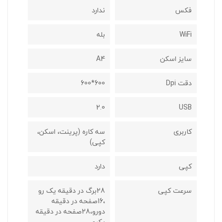
فکس
ندارد
WiFi
بله
سایز اسکن
A4
دقت Dpi
600*600
2.0
USB
کاربری
سه کاره (پرینت، اسکن،
کپی)
کپی
دارد
سرعت کپی
28برگ در دقیقه یک رو
،16صفحه در دقیقه
دورو،28صفحه در دقیقه
یکرو