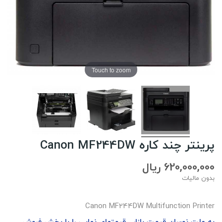
Touch to zoom
پرینتر چند کاره Canon MF244DW
620,000,000 ریال
بدون مالیات
Canon MF244DW Multifunction Printer
به علت نوسان قيمت بازار ، قيمتهاي نهايي را با بخش فروش