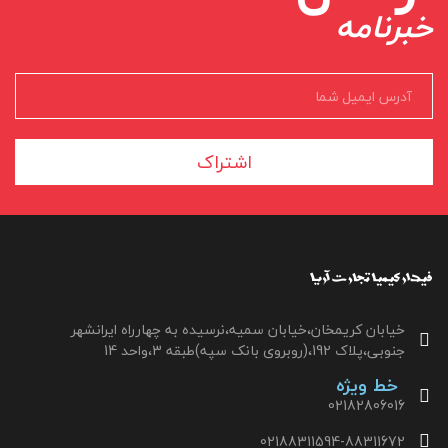
خبرنامه
اشتراک
خیابان کریمخان،خیابان سمیه،نرسیده به چهارراه ایرانشهر
جنوبی،پلاک 192،(روبروی بانک سپه)طبقه 3،واحد 14
خط ویژه
02182806016
02188311594-88311672