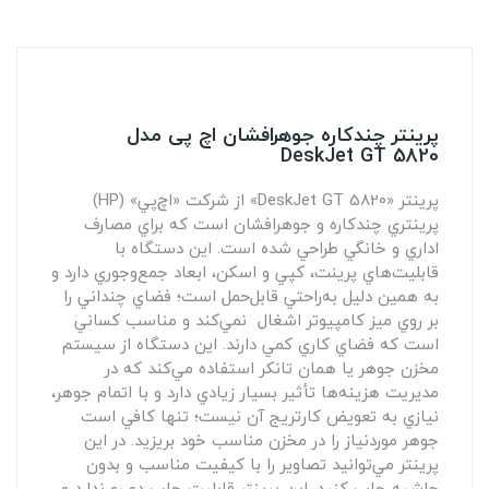
پرینتر چندکاره جوهرافشان اچ پی مدل
DeskJet GT 5820
پرينتر «DeskJet GT 5820» از شركت «اچ‌پي» (HP)
پرينتري چندكاره و جوهرافشان است كه براي مصارف
اداري و خانگي طراحي شده است. اين دستگاه‌ با
قابليت‌هاي پرينت، كپي و اسكن، ابعاد جمع‌وجوري دارد و
به همين دليل به‌راحتي قابل‌حمل است؛ فضاي چنداني را
بر روي ميز كامپيوتر اشغال نمي‌كند و مناسب كساني
است كه فضاي كاري كمي دارند. اين دستگاه از سيستم
مخزن جوهر يا همان تانكر استفاده مي‌كند كه در
مديريت هزينه‌ها تأثير بسيار زيادي دارد و با اتمام جوهر،
نيازي به تعويض كارتريج آن نيست؛ تنها كافي است
جوهر موردنياز را در مخزن مناسب خود بريزيد. در اين
پرينتر مي‌توانيد تصاوير را با كيفيت مناسب و بدون
حاشيه چاپ كنيد. اين پرينتر قابليت چاپ دو رو ندارد و