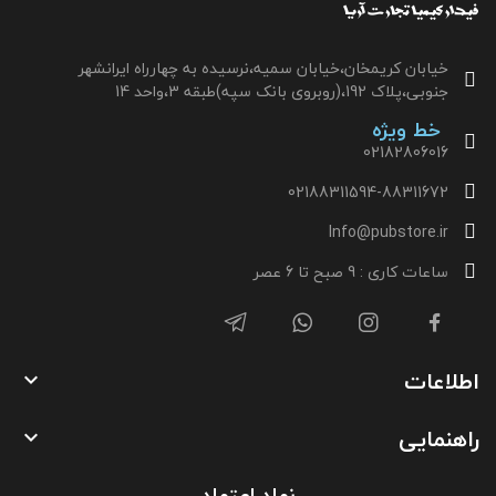
خیابان کریمخان،خیابان سمیه،نرسیده به چهارراه ایرانشهر
جنوبی،پلاک 192،(روبروی بانک سپه)طبقه 3،واحد 14
خط ویژه
02182806016
02188311594-88311672
Info@pubstore.ir
ساعات کاری : 9 صبح تا 6 عصر
اطلاعات

راهنمایی

نماد اعتماد