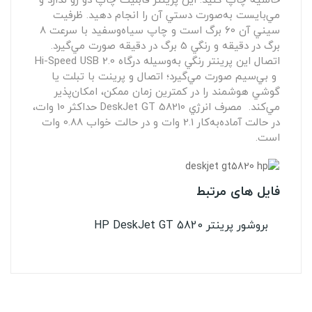
مي‌بايست به‌صورت دستي آن را انجام دهيد. ظرفيت
سيني آن 60 برگ است و چاپ سياه‌وسفيد با سرعت 8
برگ در دقيقه و رنگي 5 برگ در دقيقه صورت مي‌گيرد.
اتصال اين پرينتر رنگي به‌وسيله درگاه Hi-Speed USB 2.0
و بي‌سيم صورت مي‌گيرد؛ اتصال و پرينت با تبلت يا
گوشي هوشمند را در كمترين زمان ممكن، امكان‌پذير
مي‌كند. مصرف انرژي DeskJet GT 58210 حداكثر 10 وات،
در حالت آماده‌به‌كار 2.1 وات و در حالت خواب 0.88 وات
است.
فایل های مرتبط
بروشور پرینتر HP DeskJet GT 5820