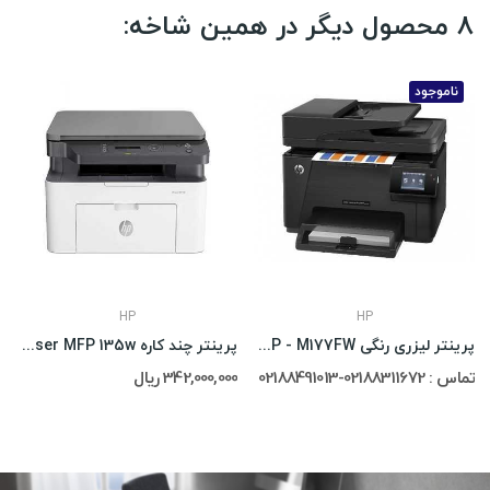
8 محصول دیگر در همین شاخه:
ناموجود
HP
HP
پرینتر لیزری رنگی HP Color Laser Pro MFP - M177FW
پرینتر چند کاره Hp Laser MFP 135w
تماس : 02188311672-02188491013
342,000,000 ریال