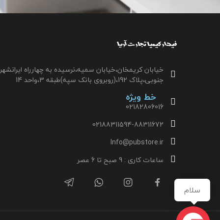
خیابان کریمخان،خیابان سمیه،نرسیده به چهارراه ایرانشهر
جنوبی،پلاک 192،(روبروی بانک سپه)طبقه 3،واحد 14
خط ویژه
02182806016
02188311594-88311672
Info@pubstore.ir
ساعات کاری : 9 صبح تا 6 عصر
سلام