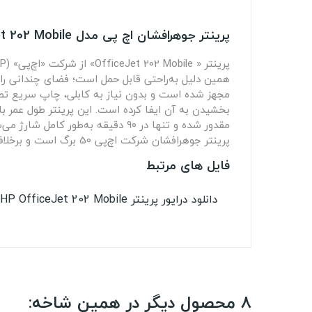
پرینتر جوهرافشان اچ پی مدل OfficeJet 202 Mobile
همین دلیل به‌راحتی قابل حمل است؛ فضای چندانی را ب
پرینتر جوهرافشان شرکت اچ‌پی 50 برگ است و برخلاف مدل OfficeJet 252 Mobile، به تغذیه خودکار ADF مجهز نیست.
فایل های مرتبط
دانلود درایور پرینتر HP OfficeJet 202 Mobile
8 محصول دیگر در همین شاخه: