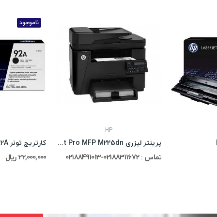
ناموجود
HP
پرینتر لیزری HP LaserJet Pro MFP M225dn
کارتریج تونر Hp 92A
تماس : 02188311672-02188491013
22,000,000 ریال