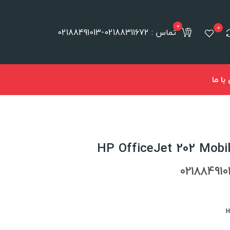
0
0
تماس : 02188311672-02188491013
ا ما
H