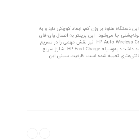
ی طراحی شده است. این دستگاه‌ علاوه بر وزن کم، ابعاد کوچکی دارد و به
وله‌پشتی جا می‌شود. این پرینتر به اتصال وای-فای
مجهز شده است و بدون نیاز به کابلی، چاپ سریع تصاویر را از تبلت و گوشی هوشمند امکان‌پذیر کرده است که البته HP Auto Wireless Connect نیز نقش مهمی را در تسریع
بخشیدن به آن ایفا کرده است. این پرینتر طول عمر باطری راضی کننده‌ای دارد و هنگام مسافرت نیاز به شارژ مداوم آن نخواهید داشت؛ به‌وسیله HP Fast Charge شارژ سریع
 و تنها در 90 دقیقه به‌طور کامل شارژ می‌شود. بر روی این دستگاه پرینتر یک صفحه‌نمایش سیاه و سفید 5.08 سانتی‌متری تعبیه شده است. ظرفیت سینی این