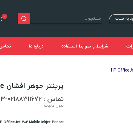
0
د به حساب
ات
شرایط و ضوابط استفاده
درباره ما
تماس ب
پرینتر جوهر افشان HP OfficeJet 202 Mobile
تماس : 02188311672-02188491013
بدون مالیات
P OfficeJet 202 Mobile Inkjet Printer