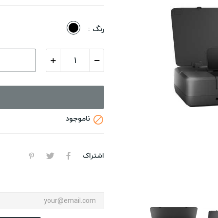
مشکی
رنگ :
ناموجود

اشتراک