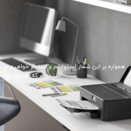
همواره بر این شعار استواریم و استوار خواهیم بود
مفتخریم که بهترین ها ما ر