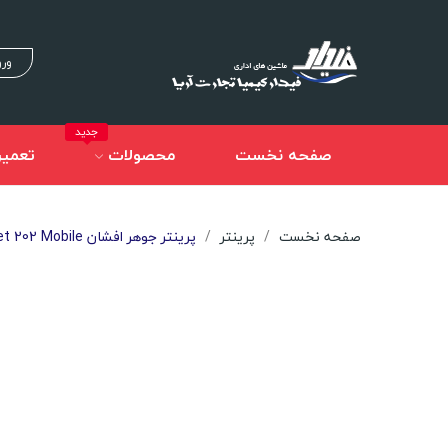
ورو
جدید
صفحه نخست
محصولات
تعمیر
صفحه نخست
پرینتر
پرینتر جوهر افشان HP OfficeJet 202 Mobile