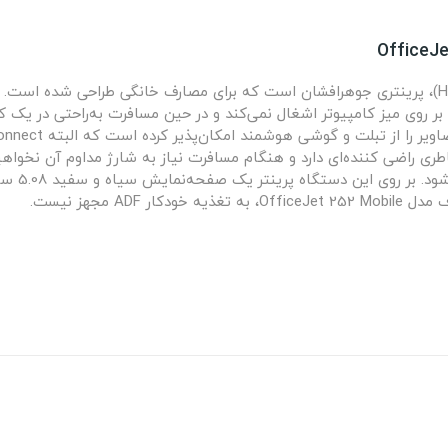
پرینتر « OfficeJet 202 Mobile» از شرکت «اچ‌پی» (HP)، پرینتری جوهرافشان است که برای مصارف خانگ
ر روی میز کامپیوتر اشغال نمی‌‌کند و در حین مسافرت به‌راحتی در یک ک
مقدور شده