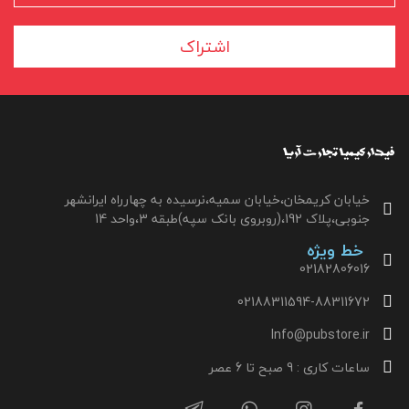
اشتراک
خیابان کریمخان،خیابان سمیه،نرسیده به چهارراه ایرانشهر
جنوبی،پلاک 192،(روبروی بانک سپه)طبقه 3،واحد 14
خط ویژه
02182806016
02188311594-88311672
Info@pubstore.ir
ساعات کاری : 9 صبح تا 6 عصر