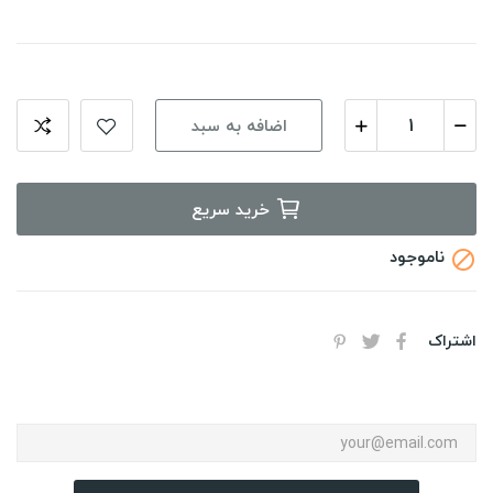
اضافه به سبد
خرید سریع
ناموجود

اشتراک