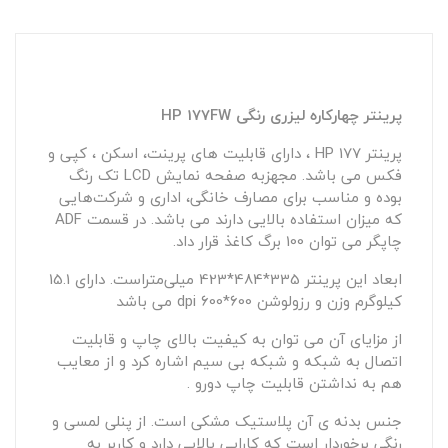
پرینتر چهارکاره لیزری رنگی HP 177FW
پرینتر 177 HP
، دارای قابلیت های پرینت، اسکن ، کپی و
فکس می باشد. مجهزبه صفحه نمایش LCD تک رنگ
بوده و مناسب برای مصارف خانگی، اداری و شرکت‌هایی
که میزان استفاده بالایی دارند می باشد. در قسمت ADF
چاپگر می توان 100 برگ کاغذ قرار داد.
ابعاد این پرینتر 335*484*423 میلی‌متراست. دارای 15.1
کیلوگرم وزن و رزولوشن 600*600 dpi می باشد
از مزایای آن می توان به کیفیت بالای چاپ و قابلیت
اتصال به شبکه و شبکه بی سیم اشاره کرد و از معایب
هم به نداشتن قابلیت چاپ دورو .
جنس بدنه ی آن پلاستیک مشکی است. از پنلی لمسی و
رنگی برخوردار است که کارایی بالایی دارد و کاربر به