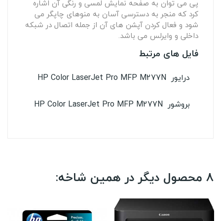
پی می توان به صفحه نمایش لمسی و رنگی آن اشاره
کرد که منجر به
دسترسی آسان به منوهای چاپگر می
شود و فعال کردن آپشن های آن از جمله اتصال در شبکه
داخلی و وایرلس می باشد
.
فایل های مرتبط
درایور HP Color LaserJet Pro MFP M277N
بروشور HP Color LaserJet Pro MFP M277N
8 محصول دیگر در همین شاخه: