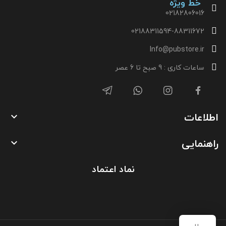
خط ویژه
02182806016
02188311594-88311672
Info@pubstore.ir
ساعات کاری : 9 صبح تا 6 عصر
اطلاعات

راهنمایی

نماد اعتماد