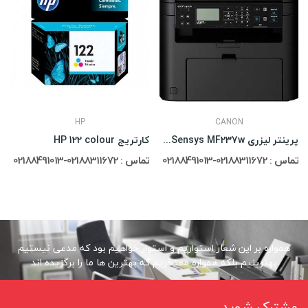
HP
CANON
پرینتر لیزری Canon i-Sensys MF237w با گوشی...
کارتریج HP 122 colour
تماس : 02188311672-02188491013
تماس : 02188311672-02188491013
همواره بر این شعار استواریم و استوار خواهیم بود که مدعی نیستیم
بهترینیم بلکه همواره مفتخریم که بهترین ها ما را برگزیده اند
مشترک شوید