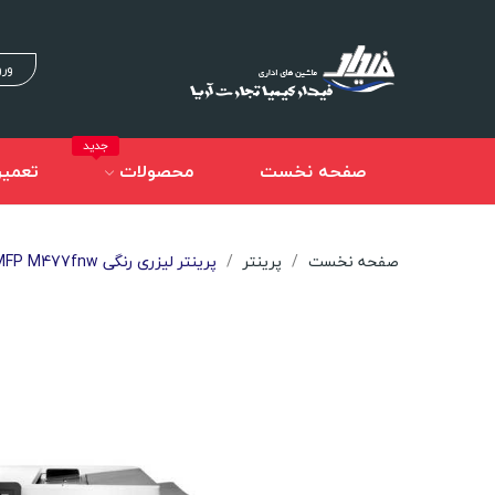
ورو
جدید
صفحه نخست
محصولات
تعمیر
صفحه نخست
پرینتر
پرینتر لیزری رنگی HP Color LaserJet Pro MFP M477fnw