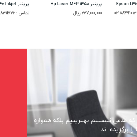
پرینتر Hp Laser MFP 135a
277,000,000 ریال
تماس : 02188311672-02188491013
 که مدعی نیستیم بهترینیم بلکه همواره
ا برگزیده اند