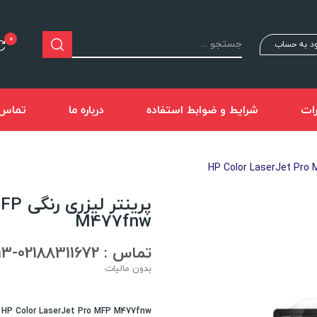
0
د به حساب
ات
شرایط و ضوابط استفاده
درباره ما
تماس ب
پرینت
M477fnw
تماس : 02188311672-02188491013
بدون مالیات
HP Color LaserJet Pro MFP M477fnw