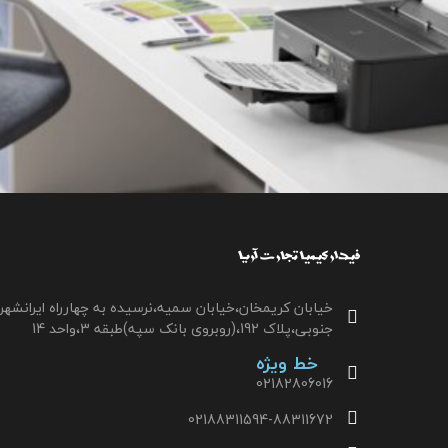
خیابان کریمخان،خیابان سمیه،نرسیده به چهارراه ایرانشهر
جنوبی،پلاک 192،(روبروی بانک سپه)طبقه 3،واحد 14
خط ویژه
02182806016
02188311594-88311672