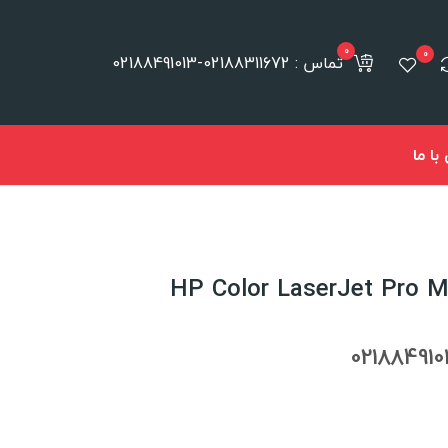
0
0
تماس : 02188311672-02188491013
ا ما
ر لیزری رنگی HP Color LaserJet Pro MFP