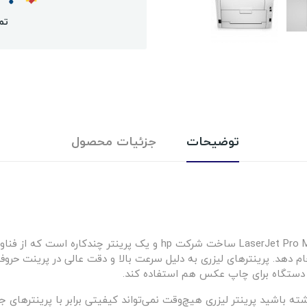
تم
توضیحات
جزئیات محصول
پرينتر چندکاره ليزري رنگي اچ پي مدل LaserJet Pro MFP M477fnw ساخت شر
دهد. پرینترهای لیزری به دلیل سرعت بالا و دقت عالی در پرینت حروف 
این دستگاه برای چاپ عکس هم استفاده کند.
 باشید پرینتر لیزری هیچ‌وقت نمی‌تواند کیفیتی برابر با پرینترهای 