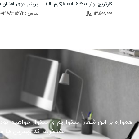
کارتریج تونر Ricoh SP200(گرم بالا)
پرینتر جوهر افشان Epson L310
13,500,000 ریال
تماس : 02188311672-02188491013
همواره بر این شعار استواریم و استوار خواهیم بود
مفتخریم که بهترین ها ما ر