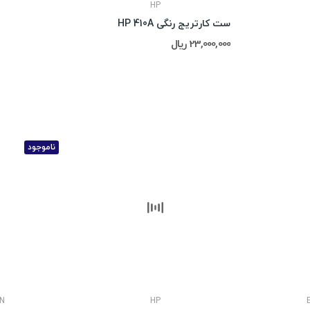
HP
ست کارتریج رنگی HP 410A
23,000,000 ریال
ناموجود
N
HP