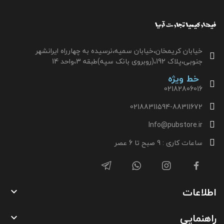
خیابان کریمخان،خیابان سمیه،نرسیده به چهارراه ایرانشهر
جنوبی،پلاک 192،(روبروی بانک سپه)طبقه 3،واحد 14
خط ویژه
02182806016
02188311594-88311672
Info@pubstore.ir
ساعات کاری : 9 صبح تا 6 عصر
اطلاعات

راهنمایی
