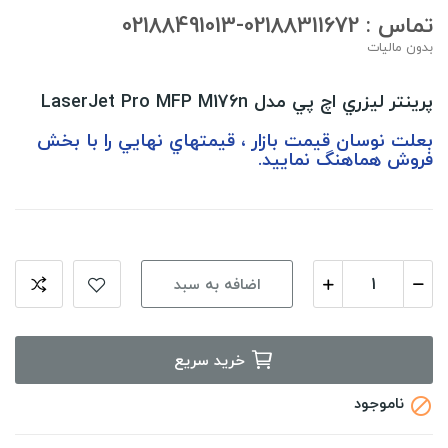
تماس : 02188311672-02188491013
بدون مالیات
پرينتر ليزري اچ پي مدل LaserJet Pro MFP M176n
‎‏‎بعلت نوسان قيمت بازار ، قيمتهاي نهايي را با بخش
فروش هماهنگ نماييد.
اضافه به سبد
خرید سریع
ناموجود
