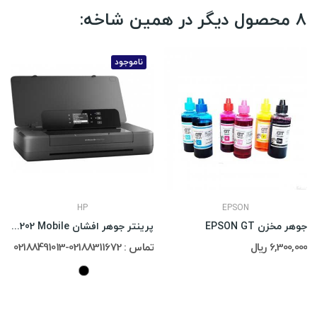
8 محصول دیگر در همین شاخه:
ناموجود
HP
EPSON
جوهر مخزن EPSON GT
پرینتر جوهر افشان HP OfficeJet 202 Mobile
6,300,000 ریال
تماس : 02188311672-02188491013