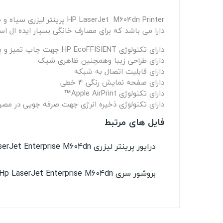
دارا می باشد که برای مصارف خانگی بسیار ایده ال اس
دارای تکنولوژی HP EcoFFISIENT جهت چاپ تمیز و بی دردسر
دارای طراحی زیبا وهمچنین ظاهری شیک
دارای قابلیت اتصال به شبکه
دارای صفحه نمایش رنگی 4 خطی
دارای تکنولوژی Apple AirPrint™
دارای تکنولوژی ذخیره انرژی جهت صرفه جویی در مص
فایل های مرتبط
درایور پرینتر لیزری Hp LaserJet Enterprise M604dn
بروشور سری Hp LaserJet Enterprise M604dn