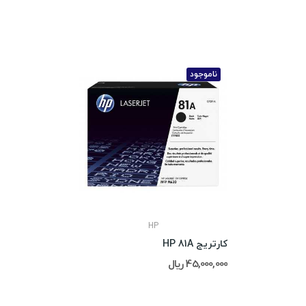
ناموجود
HP
کارتریج HP 81A
45,000,000 ریال