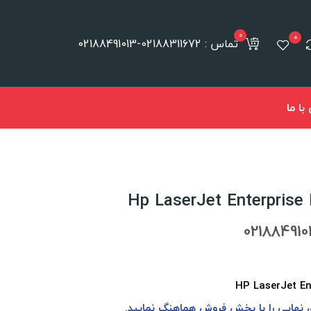
0
0
تماس : 02188311672-02188491013
ا ما
ي نهايي را با بخش فروش هماهنگ نماييد.