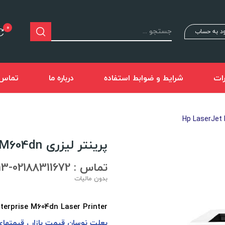
0
د به حساب
ات
شرایط و ضوابط استفاده
درباره ما
تماس ب
پرینتر لیزری Hp LaserJet Enterprise M604dn
تماس : 02188311672-02188491013
بدون مالیات
بعلت نوسان قيمت بازار ، قيمتها