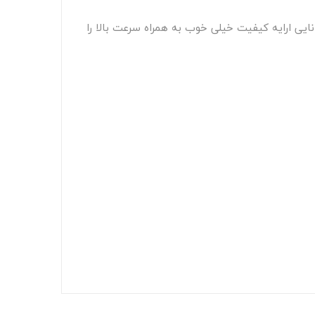
 مدل (M604dn) که این نوع پرینتربا وزن سبک توانایی ارایه‌ کیفیت خیلی خوب به همراه سرعت بالا را