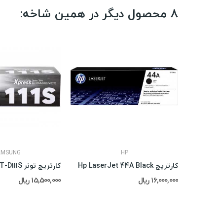
8 محصول دیگر در همین شاخه:
AMSUNG
HP
کارتریج Hp LaserJet 44A Black
کارتریج تونر Samsung MLT-D111S
16,000,000 ریال
15,500,000 ریال