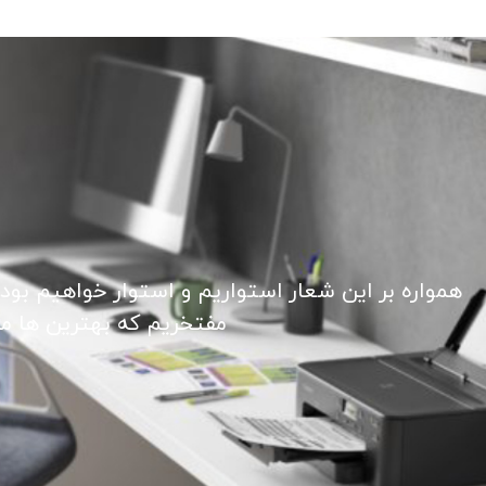
همواره بر این شعار استواریم و استوار خواهیم بود
مفتخریم که بهترین ها ما ر