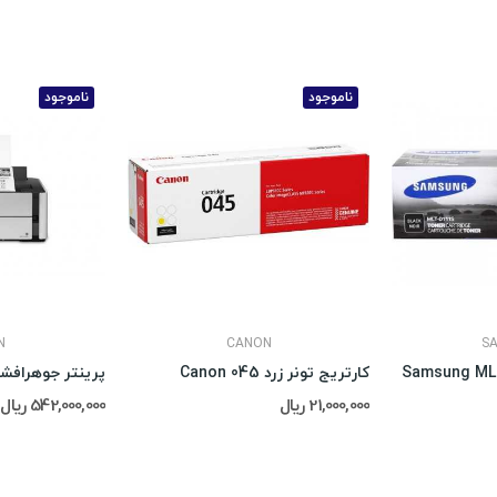
ناموجود
ناموجود
N
CANON
S
کارتریج تونر زرد Canon 045
21,000,000 ریال
542,000,000 ریال