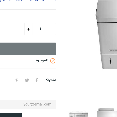
ناموجود

اشتراک