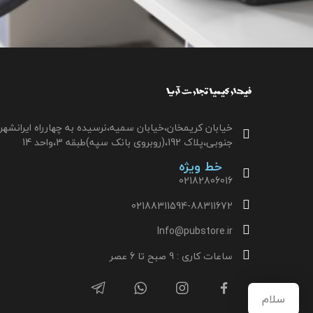
خیابان کریمخان،خیابان سمیه،نرسیده به چهارراه ایرانشهر
جنوبی،پلاک 192،(روبروی بانک سپه)طبقه 3،واحد 14
خط ویژه
02182806016
02188311594-88311672
Info@pubstore.ir
ساعات کاری : 9 صبح تا 6 عصر
سلام