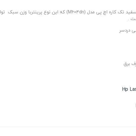
HP LaserJet M604dn Printer پرینتر لیزری سیاه و سفید تک کاره اچ پی
ت .
رف برق