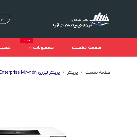
ورو
جدید
صفحه نخست
محصولات
تعمیر
صفحه نخست
پرینتر
پرینتر لیزری Hp LaserJet Enterprise M604dn