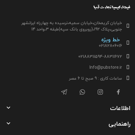
خیابان کریمخان،خیابان سمیه،نرسیده به چهارراه ایرانشهر
جنوبی،پلاک 192،(روبروی بانک سپه)طبقه 3،واحد 14
خط ویژه
02182806016
02188311594-88311672
Info@pubstore.ir
ساعات کاری : 9 صبح تا 6 عصر
اطلاعات

راهنمایی
