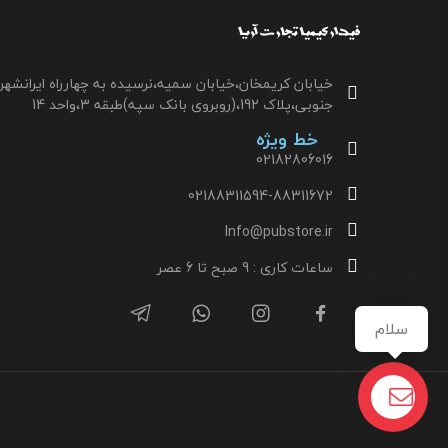
خیابان کریمخان،خیابان سمیه،نرسیده به چهارراه ایرانشهر
جنوبی،پلاک 192،(روبروی بانک سپه)طبقه 3،واحد 14
خط ویژه
02182806016
02188311594-88311672
Info@pubstore.ir
ساعات کاری : 9 صبح تا 6 عصر
سلام