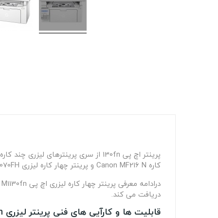
کاره Canon MF216 N و پرینتر چهار کاره لیزری Samsung M2070FH است و قابلیت انجام کپی، پرینت، اسکن و فکس را دارد.
د
دریافت می کند.
قابلیت ها و کارآیی های فنی پرینتر لیزری HP M130fn