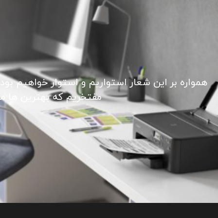
همواره بر این شعار استواریم و استوار خواهیم بود
مفتخریم که بهترین ها ما ر