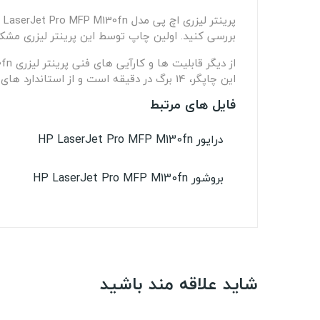
بررسی کنید. اولین چاپ توسط این پرینتر لیزری مشکی در 8 ثانیه دریافت می شود که از سرعت پردازش مناسبی هم برخوردار است و حجم adf آن 35
این چاپگر، 14 برگ در دقیقه است و از استاندارد های cis و twaim پیروی می کند.
فایل های مرتبط
درایور HP LaserJet Pro MFP M130fn
بروشور HP LaserJet Pro MFP M130fn
شاید علاقه مند باشید