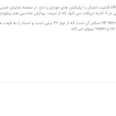
پرینتر لیزری اچ پی مدل HP LaserJet Pro MFP M130fn قابلیت اتصال با اپلیکشن های موبایل را دارد.
 برگ می باشد.
از دیگر قابلیت ها و کارآیی های فنی پرینتر لیزری HP M130fn اسکنر 