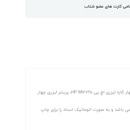
امی کارت های عضو شتاب
پرینتر اچ پی 130fn از سری پرینترهای لیزری چند کاره است که جایگزین پرینتر چهارکاره لیزری HP Pro MFP M127fn،پرینتر چهار کاره لیزری اچ پی HP M127fs، پرینتر لیزری چهار
 کوچک و مصارف خانگی می باشد و به صورت اتوماتیک اسناد را برای چاپ