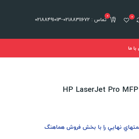
0
0
تماس : 02188311672-02188491013
ا ما
يمتهاي نهايي را با بخش فروش هماهنگ