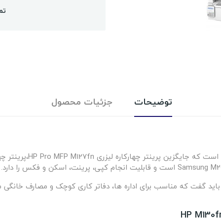
تم
توضیحات
جزئیات محصول
رادامه معرفی پرینتر چهار کاره لیزری اچ پی M1130fn باید گفت که مناسب برای اداره ها، دفاتر کاری