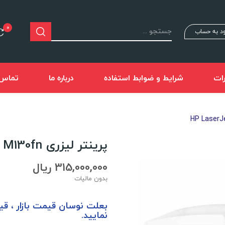
0
د به حساب
ات
شرایط و ضوابط استفاده
درباره ما
تماس ب
پرینتر لیزری HP LaserJet Pro MFP M130fn
315,000,000 ریال
بدون مالیات
بعلت نوسان قيمت بازار ، ق
نماييد.