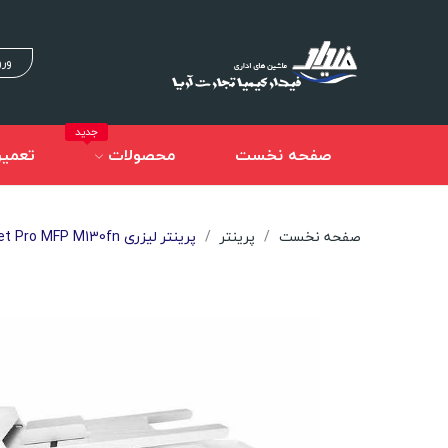
ورو
جدید
صفحه نخست
محصولات
تعمیر
صفحه نخست
پرینتر
پرینتر لیزری HP LaserJet Pro MFP M130fn