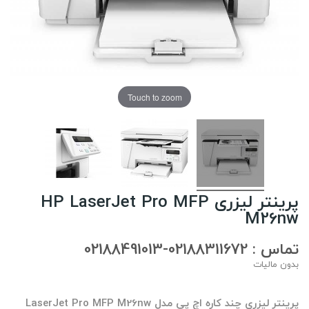
Touch to zoom
پرینتر لیزری HP LaserJet Pro MFP
M26nw
تماس : 02188311672-02188491013
بدون مالیات
پرینتر لیزری چند کاره اچ پی مدل LaserJet Pro MFP M26nw