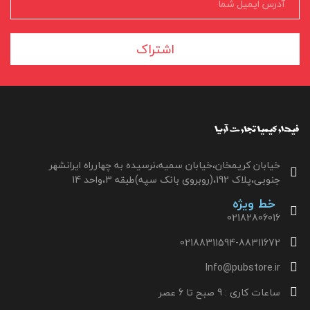
اشتراک
خیابان کریمخان،خیابان سمیه،نرسیده به چهارراه ایرانشهر
جنوبی،پلاک 192،(روبروی بانک سپه)طبقه 3،واحد 14
خط ویژه
02182806016
02188311594-88311672
Info@pubstore.ir
ساعات کاری : 9 صبح تا 6 عصر