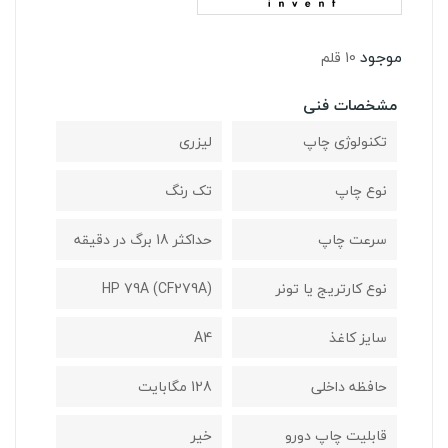
موجود
10 قلم
مشخصات فنی
تکنولوژی چاپ
لیزری
نوع چاپ
تک رنگ
سرعت چاپ
حداکثر 18 برگ در دقیقه
نوع کارتریج یا تونر
(HP 79A (CF279A
سایز کاغذ
A4
حافظه داخلی
128 مگابايت
قابلیت چاپ دورو
خیر