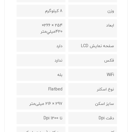
وزن
8 کيلوگرم
ابعاد
254 × 266×
420ميلي‌متر
صفحه نمایش LCD
دارد
فکس
ندارد
WiFi
بله
نوع اسکنر
Flatbed
سایز اسکن
297 × 216 میلی‌متر
دقت Dpi
تا 1200 Dpi