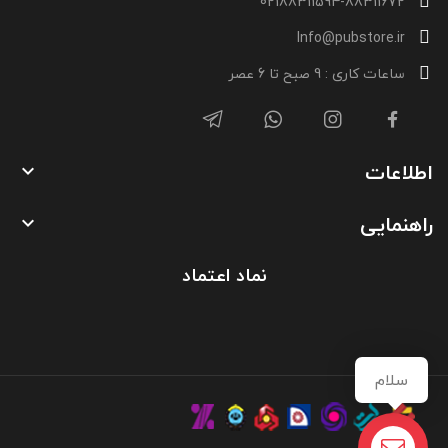
02188311594-88311672
Info@pubstore.ir
ساعات کاری : 9 صبح تا 6 عصر
اطلاعات

راهنمایی

نماد اعتماد
سلام