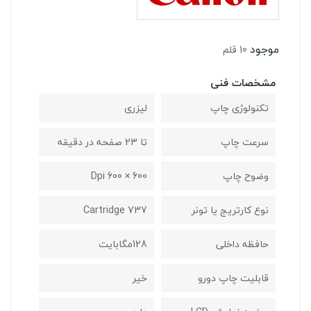
موجود
10 قلم
مشخصات فنی
تکنولوژی چاپ
لیزری
سرعت چاپ
تا 23 صفحه در دقیقه
وضوح چاپ
600 × 600 Dpi
نوع کارتریج یا تونر
Cartridge 737
حافظه داخلی
128مگابایت
قابلیت چاپ دورو
خیر