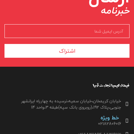
خبرنامه
اشتراک
خیابان کریمخان،خیابان سمیه،نرسیده به چهارراه ایرانشهر
جنوبی،پلاک 192،(روبروی بانک سپه)طبقه 3،واحد 14
خط ویژه
02182806016