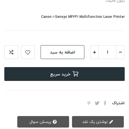
بدون مالیات
Canon i-Sensys MF231 Multifunction Laser Printer
اضافه به سبد
خرید سریع
اشتراک
نوشتن یک نقد
پرسش سوال