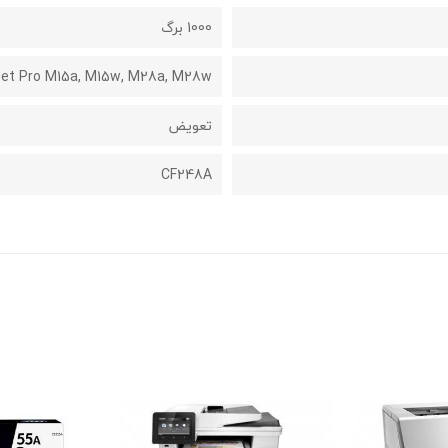
1000 برگ
Jet Pro M15a, M15w, M28a, M28w
تعویض
CF248A