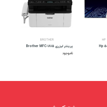
BROTHER
HP
پرینتر لیزری Brother MFC-1815
کارتریج تونر آبی
ناموجود
4,500,000 ریال