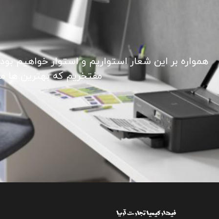
همواره بر این شعار استواریم و استوار خواهیم بود
مفتخریم که بهترین ها ما ر