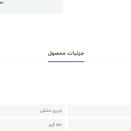
تم
جزئیات محصول
لیزری مشکی
510 گرم