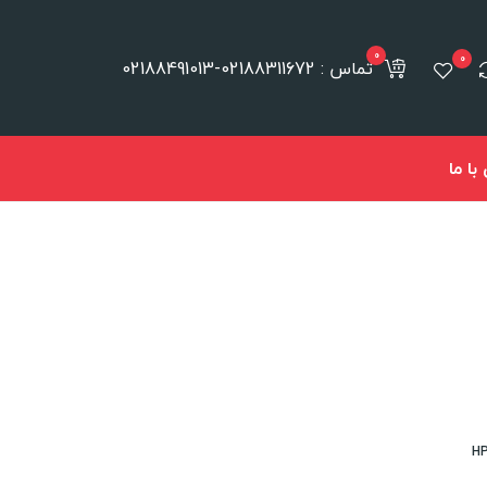
0
0
تماس : 02188311672-02188491013
ا ما
HP