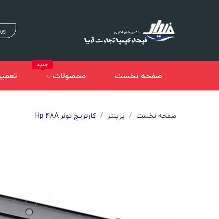
ورو
جدید
صفحه نخست
محصولات
تعمیر
صفحه نخست
پرینتر
کارتریج تونر Hp 48A