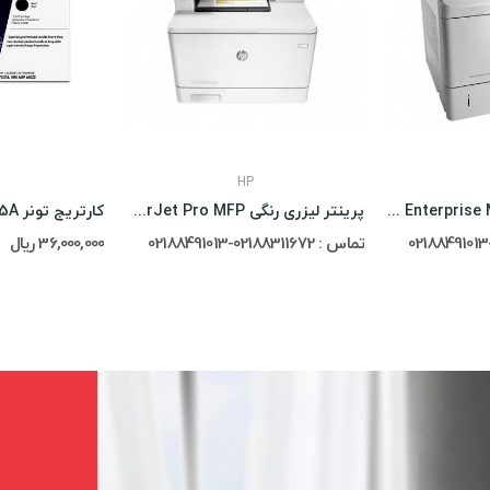
HP
پرینتر لیزریHP LaserJet Enterprise M605dn
پرینتر لیزری رنگی HP Color LaserJet Pro MFP...
کارتریج تونر Hp 55A
تماس : 02188311672-02188491013
36,000,000 ریال