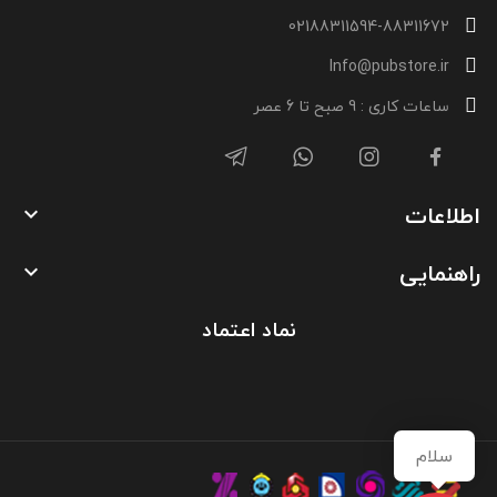
02188311594-88311672
Info@pubstore.ir
ساعات کاری : 9 صبح تا 6 عصر
اطلاعات

راهنمایی

نماد اعتماد
سلام