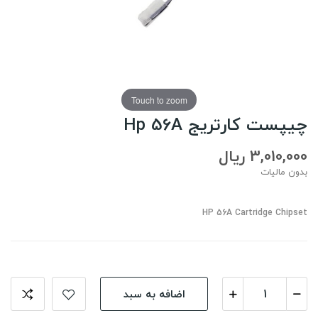
Touch to zoom
چیپست کارتریج Hp 56A
3,010,000 ریال
بدون مالیات
HP 56A Cartridge Chipset
اضافه به سبد