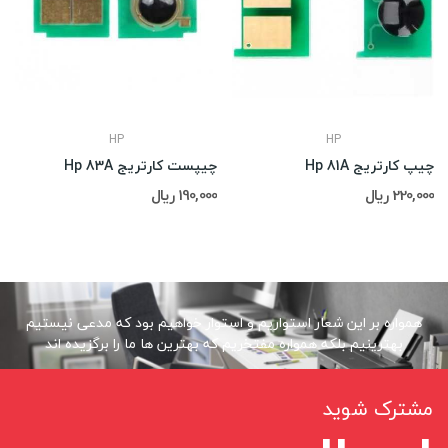
HP
HP
چیپ کارتریج Hp 81A
چیپست کارتریج Hp 83A
220,000 ریال
190,000 ریال
همواره بر این شعار استواریم و استوار خواهیم بود که مدعی نیستیم
بهترینیم بلکه همواره مفتخریم که بهترین ها ما را برگزیده اند
مشترک شوید